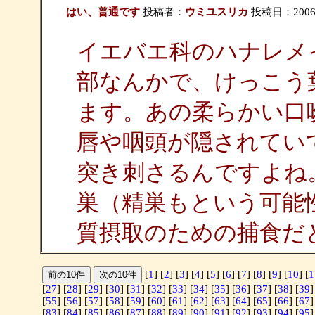
はい、普通です
投稿者：
ウミユスリカ
投稿日：2006/05
イエバエ科のハナレメ
部なんかで、けっこう
ます。あの柔らかい口
唇や咽頭が隠されてい
突き刺さるんですよね
巣（精巣もという可能
質摂取のための捕食だ
[
1
] [
2
] [
3
] [
4
] [
5
] [
6
] [
7
] [
8
] [
9
] [
10
] [
1
[
27
] [
28
] [
29
] [
30
] [
31
] [
32
] [
33
] [
34
] [
35
] [
36
] [
37
] [
38
] [
39
]
[
55
] [
56
] [
57
] [
58
] [
59
] [
60
] [
61
] [
62
] [
63
] [
64
] [
65
] [
66
] [
67
]
[
83
] [
84
] [
85
] [
86
] [
87
] [
88
] [
89
] [
90
] [
91
] [
92
] [
93
] [
94
] [
95
]