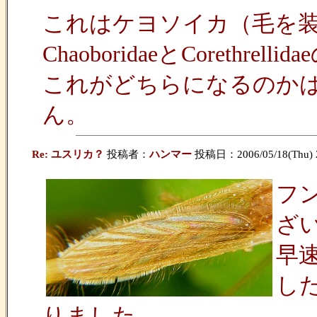
これはケヨソイカ（毛を
ChaoboridaeとCoreth
これがどちらになるのか
ん。
Re: ユスリカ？
投稿者：
ハンマー
投稿日：2006/05/18(Thu) 
フ
ざ
早速、
し
りました。