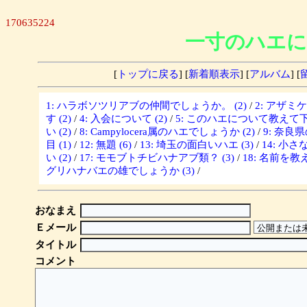
170635224
一寸のハエに
[
トップに戻る
] [
新着順表示
] [
アルバム
] [
1: ハラボソツリアブの仲間でしょうか。 (2)
/
2: アザミ
す (2)
/
4: 入会について (2)
/
5: このハエについて教えて下さ
い (2)
/
8: Campylocera属のハエでしょうか (2)
/
9: 奈良
目 (1)
/
12: 無題 (6)
/
13: 埼玉の面白いハエ (3)
/
14: 小さな
い (2)
/
17: モモブトチビハナアブ類？ (3)
/
18: 名前を教
グリハナバエの雄でしょうか (3)
/
おなまえ
Ｅメール
タイトル
コメント