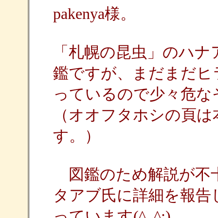
pakenya様。
「札幌の昆虫」のハナ
鑑ですが、まだまだヒ
っているので少々危な
（オオフタホシの頁は
す。）
図鑑のため解説が不十
タアブ氏に詳細を報告
っています(^_^;)