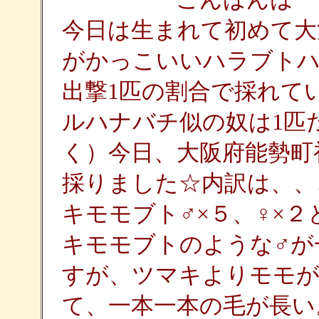
今日は生まれて初めて大
がかっこいいハラブトハ
出撃1匹の割合で採れて
ルハナバチ似の奴は1匹
く）今日、大阪府能勢町
採りました☆内訳は、、
キモモブト♂×５、♀×
キモモブトのような♂が
すが、ツマキよりモモが
て、一本一本の毛が長い