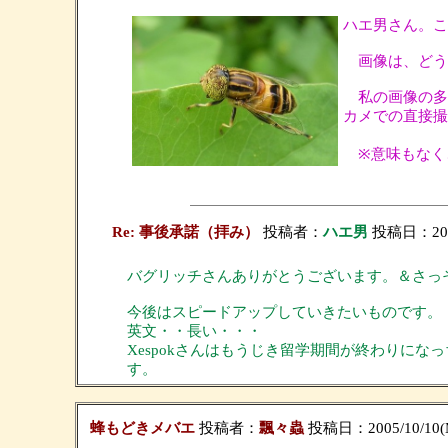
ハエ男さん。こ
画像は、どう
私の画像の多
カメでの直接撮
※意味もなく
Re: 事後承諾（拝み）
投稿者：
ハエ男
投稿日：2005/
バグリッチさんありがとうございます。＆さっ
今後はスピードアップしていきたいものです。
英文・・長い・・・
Xespokさんはもうじき留学期間が終わりにな
す。
蜂もどきメバエ
投稿者：
飄々蟲
投稿日：2005/10/10(M