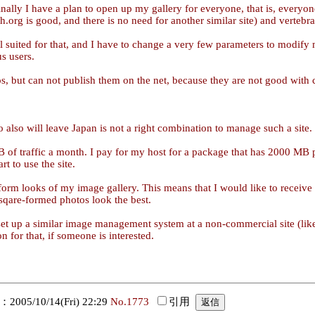
ally I have a plan to open up my gallery for everyone, that is, everyone 
.org is good, and there is no need for another similar site) and vertebra
suited for that, and I have to change a very few parameters to modify m
us users.
 but can not publish them on the net, because they are not good with c
 also will leave Japan is not a right combination to manage such a site.
of traffic a month. I pay for my host for a package that has 2000 MB pla
t to use the site.
niform looks of my image gallery. This means that I would like to recei
sqare-formed photos look the best.
et up a similar image management system at a non-commercial site (like a
n for that, if someone is interested.
05/10/14(Fri) 22:29
No.1773
引用