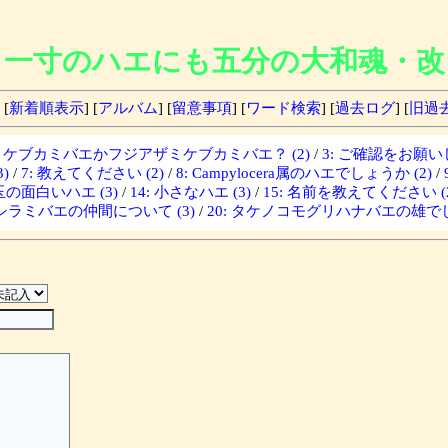
一寸のハエにも五分の大和魂・改
 [
新着順表示
] [
アルバム
] [
留意事項
] [
ワード検索
] [
過去ログ
] [
旧過
ザミケブカミバエかフジアザミケブカミバエ？ (2)
/
3: ご確認をお願いし
)
/
7: 教えてください (2)
/
8: Campylocera属のハエでしょうか (2)
/
埼玉の面白いハエ (3)
/
14: 小さなハエ (3)
/
15: 名前を教えてください (2
: シラミバエの仲間について (3)
/
20: タケノコモグリハナバエの雄でし