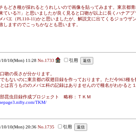
チもどき種が採れるとうれしいので画像を貼ってみます。東京都青
来ている?!」と思いましたが良く見ると口吻が以上に長くハナア
メバエ（PL110-11)かと思いましたが、解説文に出てくるジョウ
致しますのでこっちかなとも思います。
0/10(Mon) 11:28
No.1733
引用
口吻の長さが分かります。
でもないのに東京都の双翅目録を作っております。ただ今963種
とは言うもののメバエ科の記録はありませんので種名がわかると１種
部昆虫目録作成プロジェクト 略称：ＴＫＭ
omepage3.nifty.com/TKM/
0/10(Mon) 20:36
No.1735
引用