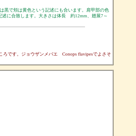
部は黒で頬は黄色という記述にも合います。肩甲部の色
の記述に合致します。大きさは体長 約12mm、翅展7～
。ジョウザンメバエ Conops flavipesでよさそ