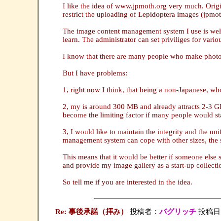
I like the idea of www.jpmoth.org very much. Origin
restrict the uploading of Lepidoptera images (jpmoth
The image content management system I use is well 
learn. The administrator can set priviliges for vario
I know that there are many people who make photos,
But I have problems:
1, right now I think, that being a non-Japanese, who
2, my is around 300 MB and already attracts 2-3 GB 
become the limiting factor if many people would star
3, I would like to maintain the integrity and the u
management system can cope with other sizes, the 
This means that it would be better if someone else s
and provide my image gallery as a start-up collectio
So tell me if you are interested in the idea.
Re: 事後承諾（拝み）
投稿者：
バグリッチ
投稿日：20