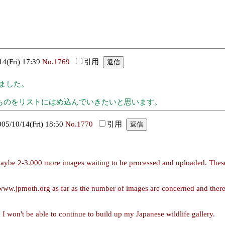
(Fri) 17:39
No.1769
引用
きました。
ものをリストにはめ込んでいきたいと思います。
10/14(Fri) 18:50
No.1770
引用
aybe 2-3.000 more images waiting to be processed and uploaded. These 
n www.jpmoth.org as far as the number of images are concerned and there
 I won't be able to continue to build up my Japanese wildlife gallery.