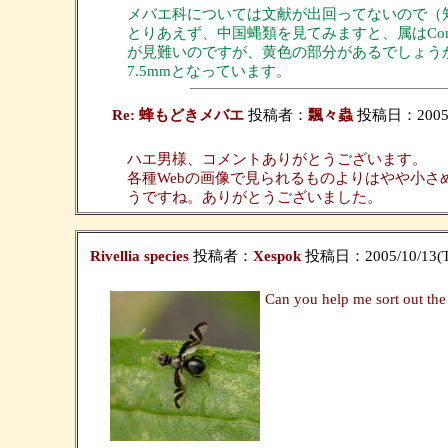
メバエ科については文献が出回ってないので（
とりあえず、中国蝿類を見てみますと、属はCo
が見難いのですが、黄色の部分があるでしょうか？あ
7.5mmとなっています。
Re: 蜂もどきメバエ
投稿者：
飄々蟲
投稿日：2005/10
ハエ男様、コメントありがとうございます。
各種Webの画像で見られるものよりはやや小さめで
うですね。ありがとうございました。
Rivellia species
投稿者：
Xespok
投稿日：2005/10/13(Th
Can you help me sort out the