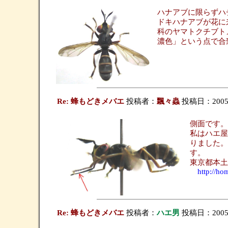
ハナアブに限らずハ
ドキハナアブが花に
科のヤマトクチブト
濃色」という点で合
Re: 蜂もどきメバエ
投稿者：
飄々蟲
投稿日：2005/1
側面です。
私はハエ屋
りました。
す。
東京都本土
http://h
Re: 蜂もどきメバエ
投稿者：
ハエ男
投稿日：2005/1