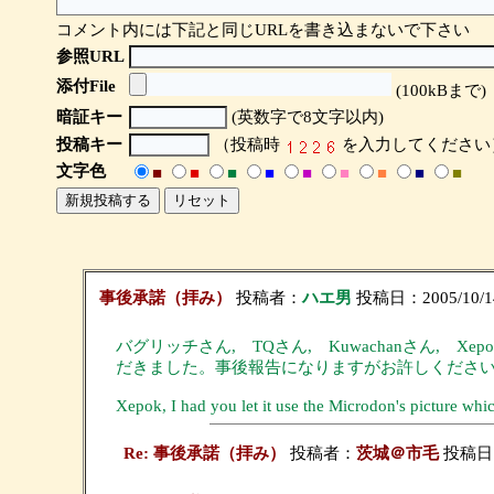
コメント内には下記と同じURLを書き込まないで下さい
参照URL
添付File
(100kBまで)
暗証キー
(英数字で8文字以内)
投稿キー
（投稿時
を入力してください
文字色
■
■
■
■
■
■
■
■
■
事後承諾（拝み）
投稿者：
ハエ男
投稿日：2005/10/14(
バグリッチさん, TQさん, Kuwachanさん, 
だきました。事後報告になりますがお許しください。m
Xepok, I had you let it use the Microdon's picture w
Re: 事後承諾（拝み）
投稿者：
茨城＠市毛
投稿日：2