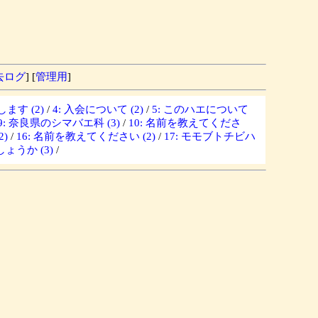
去ログ
] [
管理用
]
ます (2)
/
4: 入会について (2)
/
5: このハエについて
9: 奈良県のシマバエ科 (3)
/
10: 名前を教えてくださ
)
/
16: 名前を教えてください (2)
/
17: モモブトチビハ
ょうか (3)
/