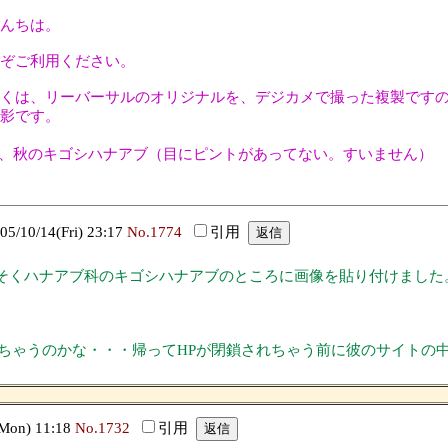
んちは。
ぞご利用ください。
くは、リーバーサルのオリジナルを、デジカメで撮った複製ですの
影です。
、秋のキゴシハナアブ（目にピントがあってない。すいません）
10/14(Fri) 23:17
No.1774
引用
そくハナアブ科のキゴシハナアブのところに画像を貼り付けました
っちゃうのかな・・・帰ってHPが閉鎖されちゃう前に彼のサイトの中の
on) 11:18
No.1732
引用