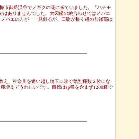
梅市御岳渓谷でノギクの花に来ていました。「ハチモ
ブではありませんでした。大図鑑の絵合わせではメバエ
ザンメバエの方が「一見似るが、口吻が長く翅の前縁部は
を数え、神奈川を追い越し埼玉に次ぐ県別種数２位にな
増えてうれしいです。目標はsp種を含まず1200種で