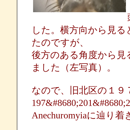
した。横方向から見る
たのですが、
後方のある角度から見
ました（左写真）。
なので、旧北区の１９
197&#8680;201&#868
Anechuromyiaに辿