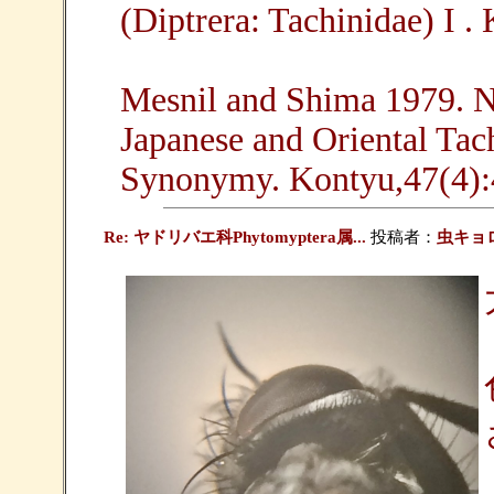
(Diptrera: Tachinidae) I .
Mesnil and Shima 1979. N
Japanese and Oriental Tac
Synonymy. Kontyu,47(4):
Re: ヤドリバエ科Phytomyptera属...
投稿者：
虫キョ