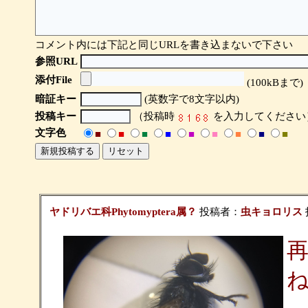
コメント内には下記と同じURLを書き込まないで下さい
参照URL
添付File
(100kBまで)
暗証キー
(英数字で8文字以内)
投稿キー
（投稿時
を入力してください
文字色
■
■
■
■
■
■
■
■
■
ヤドリバエ科Phytomyptera属？
投稿者：
虫キョロリス
投
再