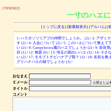
170503823
一寸のハエに
[
トップに戻る
] [
新着順表示
] [
アルバム
] [
1: ハラボソツリアブの仲間でしょうか。 (2)
/
2: アザミ
す (2)
/
4: 入会について (2)
/
5: このハエについて教えて下さ
い (2)
/
8: Campylocera属のハエでしょうか (2)
/
9: 奈良
目 (1)
/
12: 無題 (6)
/
13: 埼玉の面白いハエ (3)
/
14: 小さな
い (2)
/
17: モモブトチビハナアブ類？ (3)
/
18: 名前を教
グリハナバエの雄でしょうか (3)
/
おなまえ
Ｅメール
タイトル
コメント