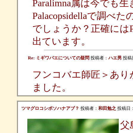
Paralimna属は今で
Palacopsidella
でしょうか？正確にはPlac
出ています。
Re: ミギワバエについての疑問
投稿者：
ハエ男
投稿日：
フンコバエ師匠＞あり
ました。
ツマグロコシボソハナアブ？
投稿者：
和田勉之
投稿日：20
父