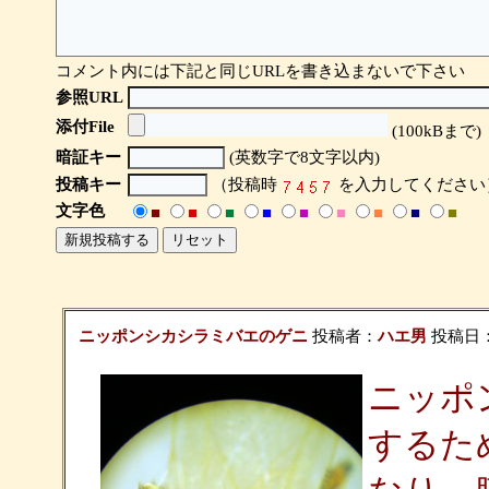
コメント内には下記と同じURLを書き込まないで下さい
参照URL
添付File
(100kBまで)
暗証キー
(英数字で8文字以内)
投稿キー
（投稿時
を入力してください
文字色
■
■
■
■
■
■
■
■
■
ニッポンシカシラミバエのゲニ
投稿者：
ハエ男
投稿日：20
ニッポ
するた