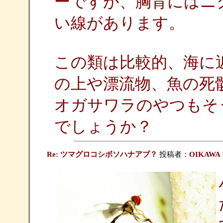
ーですが、胸背にはニ
い線があります。
この類は比較的、海に
の上や漂流物、魚の死
オガサワラのやつもそ
でしょうか？
Re: ツマグロコシボソハナアブ？
投稿者：
OIKAWA