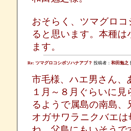
おそらく、ツマグロコ
ると思います。本種は
ます。
Re: ツマグロコシボソハナアブ？
投稿者：
和田勉之
市毛様、ハエ男さん、
１月～８月ぐらいに見
るようで属島の南島、
オガサワラニクバエは
ね。父島にもいそうで