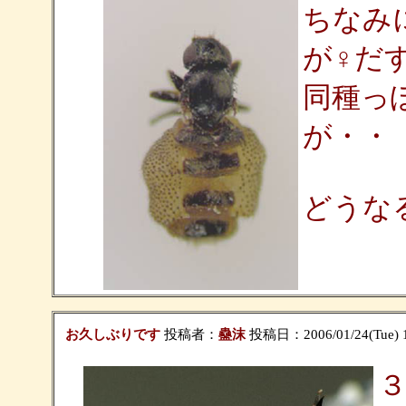
ちなみ
が♀だ
同種っ
が・・
どうな
お久しぶりです
投稿者：
蠱沫
投稿日：2006/01/24(Tue) 