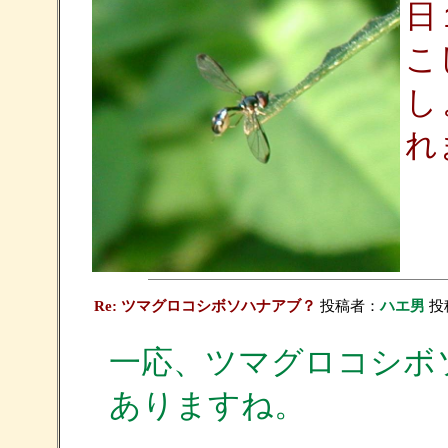
日
こ
し
れ
Re: ツマグロコシボソハナアブ？
投稿者：
ハエ男
投稿
一応、ツマグロコシボ
ありますね。