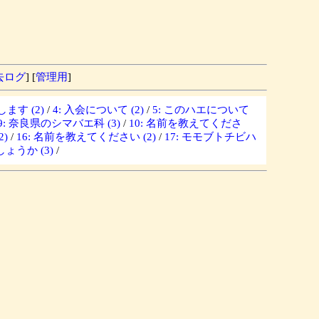
去ログ
] [
管理用
]
ます (2)
/
4: 入会について (2)
/
5: このハエについて
9: 奈良県のシマバエ科 (3)
/
10: 名前を教えてくださ
)
/
16: 名前を教えてください (2)
/
17: モモブトチビハ
ょうか (3)
/