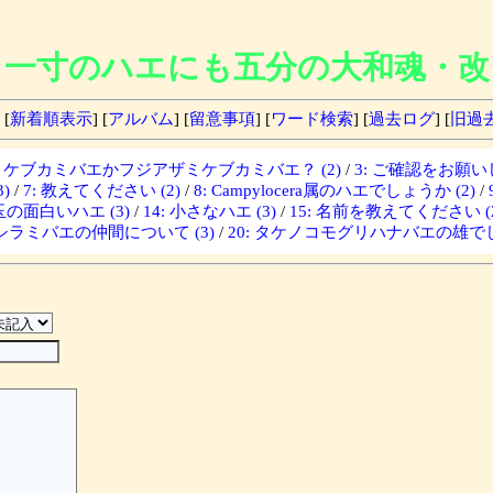
一寸のハエにも五分の大和魂・改
 [
新着順表示
] [
アルバム
] [
留意事項
] [
ワード検索
] [
過去ログ
] [
旧過
ザミケブカミバエかフジアザミケブカミバエ？ (2)
/
3: ご確認をお願いし
)
/
7: 教えてください (2)
/
8: Campylocera属のハエでしょうか (2)
/
埼玉の面白いハエ (3)
/
14: 小さなハエ (3)
/
15: 名前を教えてください (2
: シラミバエの仲間について (3)
/
20: タケノコモグリハナバエの雄でし