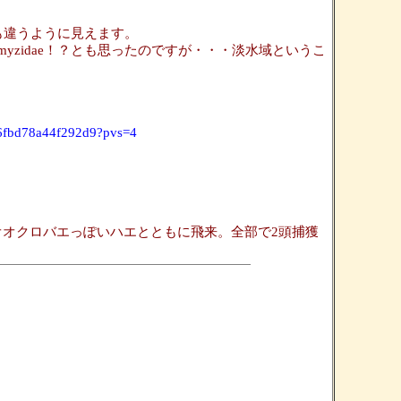
も違うように見えます。
yzidae！？とも思ったのですが・・・淡水域というこ
96fbd78a44f292d9?pvs=4
オオクロバエっぽいハエとともに飛来。全部で2頭捕獲