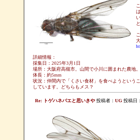
h
詳細情報：
採集日：2025年3月1日
場所：大阪府高槻市。山間で小川に囲まれた農地
体長：約5mm
状況：仲間内で「くさい食材」を食べようというこ
しています。どちらもメス？
Re: トゲハネバエと思いきや
投稿者：
UG
投稿日：20