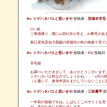
Re: トゲハネバエと思いきや
投稿者：
茨城＠市毛
UG 様．
ご推測通り，翅にsc切れ目が見え，dc剛毛があるこ
新訂原色昆虫大図鑑の双翅目の科の検索で見て
Re: トゲハネバエと思いきや
投稿者：
UG
投稿日：20
市毛様
お調べいただきまして、ありがとうございます
トゲハネバエ科なのでしょうかね・・・4月の
（と書いて、参加申請をまだしていないことに
Re: トゲハネバエと思いきや
投稿者：
三枝豊平
投稿
一年前の投稿ですね。しばらくこのサイトを見
が、念のためにお知らせします。