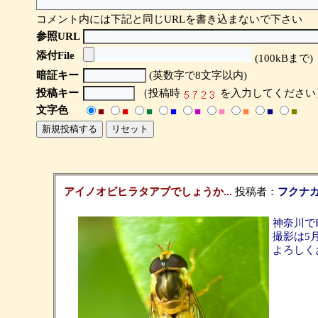
コメント内には下記と同じURLを書き込まないで下さい
参照URL
添付File
(100kBまで)
暗証キー
(英数字で8文字以内)
投稿キー
（投稿時
を入力してください
文字色
■
■
■
■
■
■
■
■
■
アイノオビヒラタアブでしょうか...
投稿者：
フクナ
神奈川で
撮影は5
よろしく