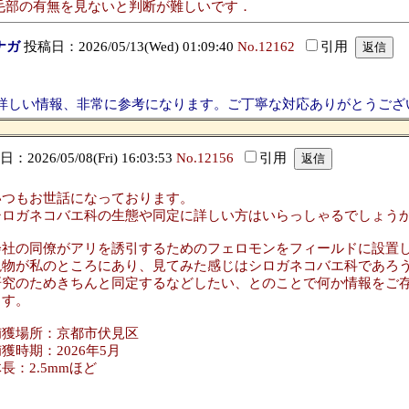
毛部の有無を見ないと判断が難しいです．
ナガ
投稿日：2026/05/13(Wed) 01:09:40
No.12162
引用
詳しい情報、非常に参考になります。ご丁寧な対応ありがとうござ
2026/05/08(Fri) 16:03:53
No.12156
引用
いつもお世話になっております。
シロガネコバエ科の生態や同定に詳しい方はいらっしゃるでしょう
会社の同僚がアリを誘引するためのフェロモンをフィールドに設置
現物が私のところにあり、見てみた感じはシロガネコバエ科であろ
研究のためきちんと同定するなどしたい、とのことで何か情報をご
ます。
捕獲場所：京都市伏見区
獲時期：2026年5月
長：2.5mmほど