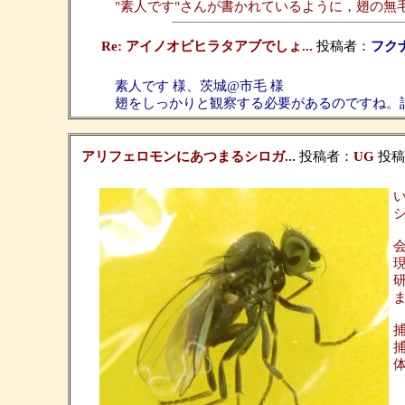
"素人です"さんが書かれているように，翅の無
Re: アイノオビヒラタアブでしょ...
投稿者：
フク
素人です 様、茨城@市毛 様
翅をしっかりと観察する必要があるのですね。
アリフェロモンにあつまるシロガ...
投稿者：
UG
投稿日：
捕
体