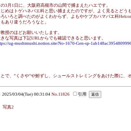
この3月1日に、大阪府高槻市の山間で捕まえたハエです。
はじめはトゲハネバエ科と思い捕まえたのですが、よく見るとどう
いろいろと調べたのがよくわからず、よもやケブカハマバエ科Helcom
ともあり違うだろうなと。
ご教授のほどお願いいたします。
大きな写真は下記URLからでも確認できると思います。
ttps://ug-mushimushi.notion.site/No-1670-Gen-sp-1ab148ac39548099
。
とで、”くさや”や鮒ずし、シュールストレミングをあけた際に、
25/03/04(Tue) 00:31:04
No.11826
引用
写真2