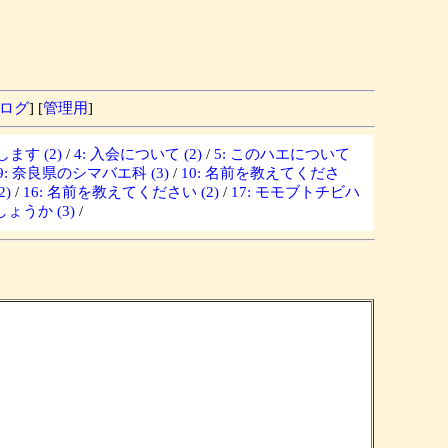
ログ
] [
管理用
]
ます (2)
/
4: 入会について (2)
/
5: このハエについて
9: 奈良県のシマバエ科 (3)
/
10: 名前を教えてくださ
)
/
16: 名前を教えてください (2)
/
17: モモブトチビハ
ょうか (3)
/