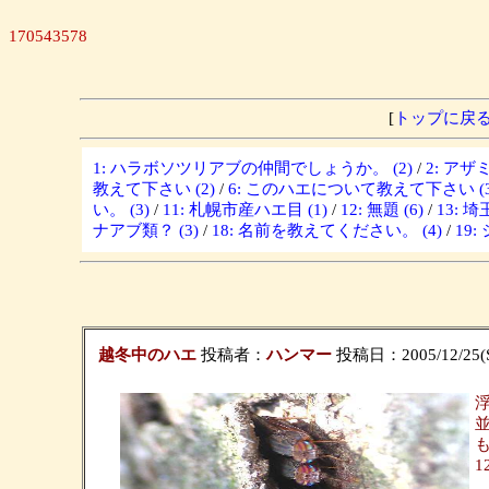
170543578
[
トップに戻
1: ハラボソツリアブの仲間でしょうか。 (2)
/
2: ア
教えて下さい (2)
/
6: このハエについて教えて下さい (3
い。 (3)
/
11: 札幌市産ハエ目 (1)
/
12: 無題 (6)
/
13: 
ナアブ類？ (3)
/
18: 名前を教えてください。 (4)
/
19
越冬中のハエ
投稿者：
ハンマー
投稿日：2005/12/25(S