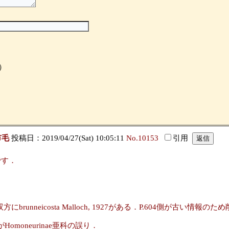
）
市毛
投稿日：2019/04/27(Sat) 10:05:11
No.10153
引用
です．
us属の双方にbrunneicosta Malloch, 1927がある．P.604側が古い情報
あるがHomoneurinae亜科の誤り．