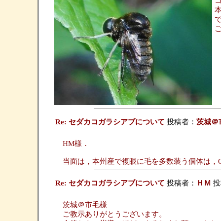
Re: セダカコガラシアブについて
投稿者：
茨城＠
HM様．
当面は，本州産で複眼に毛を多数装う個体は，Oligo
Re: セダカコガラシアブについて
投稿者：
ＨＭ
投稿
茨城＠市毛様
ご教示ありがとうございます。