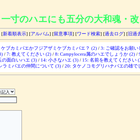
一寸のハエにも五分の大和魂・改
 [
新着順表示
] [
アルバム
] [
留意事項
] [
ワード検索
] [
過去ログ
] [
旧過
ザミケブカミバエかフジアザミケブカミバエ？ (2)
/
3: ご確認をお願いし
)
/
7: 教えてください (2)
/
8: Campylocera属のハエでしょうか (2)
/
埼玉の面白いハエ (3)
/
14: 小さなハエ (3)
/
15: 名前を教えてください (2
: シラミバエの仲間について (3)
/
20: タケノコモグリハナバエの雄でし