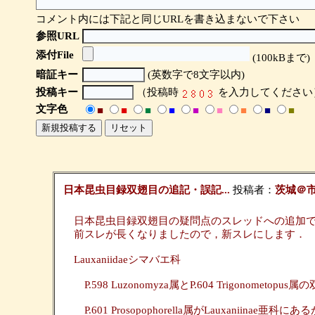
コメント内には下記と同じURLを書き込まないで下さい
参照URL
添付File
(100kBまで)
暗証キー
(英数字で8文字以内)
投稿キー
（投稿時
を入力してください
文字色
■
■
■
■
■
■
■
■
■
日本昆虫目録双翅目の追記・誤記...
投稿者：
茨城＠
日本昆虫目録双翅目の疑問点のスレッドへの追加
前スレが長くなりましたので，新スレにします．
Lauxaniidaeシマバエ科
P.598 Luzonomyza属とP.604 Trigonometop
P.601 Prosopophorella属がLauxaniinae亜科に