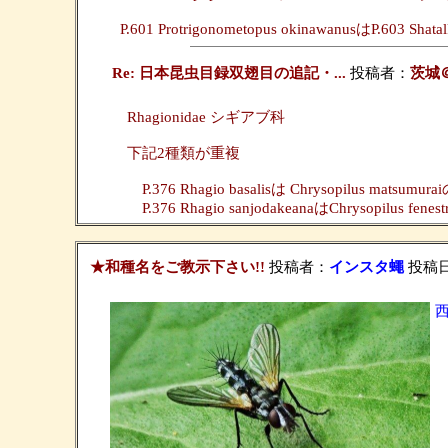
P.601 Protrigonometopus okinawanusはP.603 
Re: 日本昆虫目録双翅目の追記・...
投稿者：
茨城
Rhagionidae シギアブ科
下記2種類が重複
P.376 Rhagio basalisは Chrysopilus matsum
P.376 Rhagio sanjodakeanaはChrysopilus fen
★和種名をご教示下さい!!
投稿者：
インスタ蠅
投稿日：2