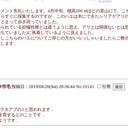
コメント失礼いたします。4月中旬、標高200 mほどの里山にて、こ
たらすぐに採集するのですが、このハエは木にできたシリアゲアリ
にとまって歩き回っていました。
知られている好蟻性種とは違うように思え、アリとは関係ないとは思
朽ちていました)に執着しているように見えました。
もしこちらのハエについてご存じの方がいらっしゃいましたらご教
意します。
＠市毛
投稿日：2019/04/20(Sat) 20:36:44
No.10143
引用
クロケコヒラタアブの♀と思われます．
生育するとのことです．
ようです．