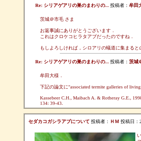
Re: シリアゲアリの巣のまわりの...
投稿者：
牟田
茨城＠市毛 さま
お返事誠にありがとうございます．
これはクロケコヒラタアブだったのですね．
もしよろしければ，シロアリの蟻道に集まると
Re: シリアゲアリの巣のまわりの...
投稿者：
茨城
牟田大様．
下記の論文に"associated termite galleries of 
Kassebeer C.H., Maibach A. & Rotheray G.E., 1998. 
134: 39-43.
セダカコガシラアブについて
投稿者：
ＨＭ
投稿日：2019