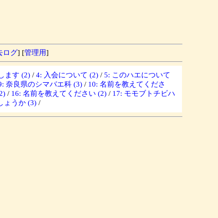
去ログ
] [
管理用
]
ます (2)
/
4: 入会について (2)
/
5: このハエについて
9: 奈良県のシマバエ科 (3)
/
10: 名前を教えてくださ
)
/
16: 名前を教えてください (2)
/
17: モモブトチビハ
ょうか (3)
/