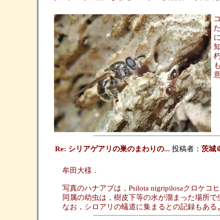
Re: シリアゲアリの巣のまわりの...
投稿者：
茨城
牟田大様．
写真のハナアブは，Psilota nigripilosa
同属の幼虫は，樹皮下等の水が溜まった場所で
なお，シロアリの蟻道に集まるとの記録もある