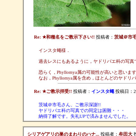
Re: ★和種名をご教示下さい!!
投稿者：
茨城＠市
インスタ蠅様．
過去レスにもあるように，ヤドリバエ科の写真
恐らく，Phyllomya属の可能性が高いと思いま
なお，Phyllomya属を含め，ほとんどのヤド
Re: ★ご教示拝受!!
投稿者：
インスタ蠅
投稿日：2019
茨城＠市毛さん、ご教示深謝!!
ヤドリバエ科の写真での同定は困難・・・
納得了解です。失礼UPで済みませんでした。
シリアゲアリの巣のまわりのハナ...
投稿者：
牟田大
投