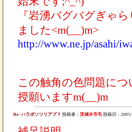
始末です;^_^)
『岩湧バグバグぎゃら
ました<m(__)m>
http://www.ne.jp/asahi/iw
この触角の色問題につ
授願いますm(__)m
Re: ハラボソツリアブ？
投稿者：
茨城＠市毛
投稿日：2005/10/
補足説明。