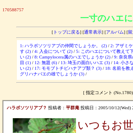
170588757
一寸のハエに
[
トップに戻る
] [
通常表示
] [
アルバム
] [
留
1: ハラボソツリアブの仲間でしょうか。 (2)
/
2: アザミ
す (2)
/
4: 入会について (2)
/
5: このハエについて教えて下さ
い (2)
/
8: Campylocera属のハエでしょうか (2)
/
9: 奈良
目 (1)
/
12: 無題 (6)
/
13: 埼玉の面白いハエ (3)
/
14: 小さな
い (2)
/
17: モモブトチビハナアブ類？ (3)
/
18: 名前を教
グリハナバエの雄でしょうか (3)
/
[ 指定コメント (No.1
ハラボソツリアブ？
投稿者：
平群庵
投稿日：2005/10/12(Wed) 
いつもお