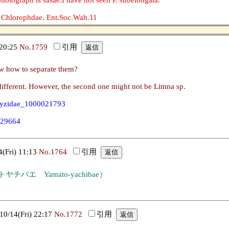
e Chlorophdae. Ent.Soc.Wah.11
20:25
No.1759
引用
w how to separate them?
different. However, the second one might not be Limna sp.
omyzidae_1000021793
029664
Fri) 11:13
No.1764
引用
a.(ヤマトヤチバエ Yamato-yachibae）
14(Fri) 22:17
No.1772
引用