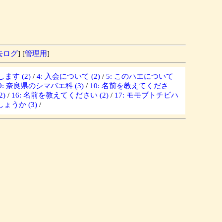
去ログ
] [
管理用
]
ます (2)
/
4: 入会について (2)
/
5: このハエについて
9: 奈良県のシマバエ科 (3)
/
10: 名前を教えてくださ
)
/
16: 名前を教えてください (2)
/
17: モモブトチビハ
ょうか (3)
/