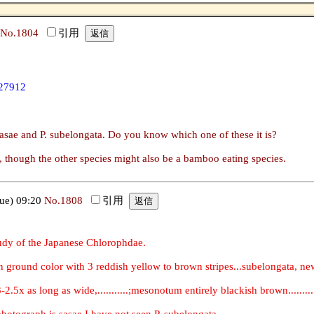
No.1804
引用
027912
sae and P. subelongata. Do you know which one of these it is?
ae, though the other species might also be a bamboo eating species.
e) 09:20
No.1808
引用
udy of the Japanese Chlorophdae.
in ground color with 3 reddish yellow to brown stripes...subelongata, ne
2.5x as long as wide,...........;mesonotum entirely blackish brown........
 photograph is sasae.I have not seen P. subelongata.