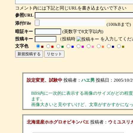
コメント内には下記と同じURLを書き込まないで下さい
参照URL
添付File
(100kBまで)
暗証キー
(英数字で8文字以内)
投稿キー
（投稿時
を入力してくだ
文字色
■
■
■
■
■
■
■
■
■
設定変更、試験中
投稿者：
ハエ男
投稿日：2005/10/20
BBS内に一次的に表示する画像のサイズがどの程度が
ます。
画像大きいと見やすいけど、文章がすかすかにな
北海道産ホホグロオビキンバエ
投稿者：
ウミユスリ