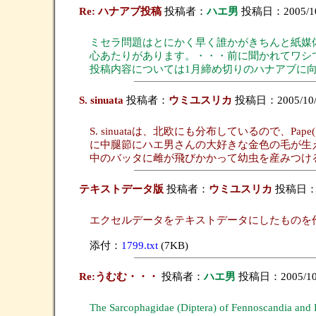
Re: ハナアブ投稿
投稿者：
ハエ男
投稿日：2005/10/
ミセラ問題はとにかく早く誰かがきちんと紙媒体に出すべき
心あたりがあります。・・・前に聞かれてワシ
投稿内容については1月締め切りのハナアブに
S. sinuata
投稿者：
ウミユスリカ
投稿日：2005/10/1
S. sinuataは、北欧にも分布しているので、Pape(198
に中腿節にハエ男さんの大好きな金色の毛が生
中のバッタに雌が飛びかかって幼虫を産みつけ
テキストデータ版
投稿者：
ウミユスリカ
投稿日：200
エクセルデータをテキストデータにしたものを
添付：
1799.txt
(7KB)
Re:うむむ・・・
投稿者：
ハエ男
投稿日：2005/10/1
The Sarcophagidae (Diptera) of Fennoscan