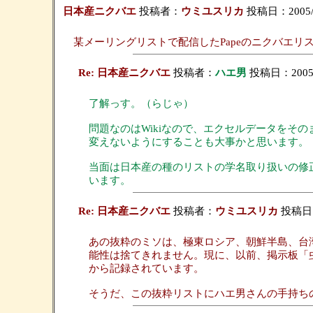
日本産ニクバエ
投稿者：
ウミユスリカ
投稿日：2005/10
某メーリングリストで配信したPapeのニクバエ
Re: 日本産ニクバエ
投稿者：
ハエ男
投稿日：2005/1
了解っす。（らじゃ）
問題なのはWikiなので、エクセルデータをそ
変えないようにすることも大事かと思います。
当面は日本産の種のリストの学名取り扱いの修正
います。
Re: 日本産ニクバエ
投稿者：
ウミユスリカ
投稿日：2
あの抜粋のミソは、極東ロシア、朝鮮半島、台
能性は捨てきれません。現に、以前、掲示板「虫＠ふたば」
から記録されています。
そうだ、この抜粋リストにハエ男さんの手持ち