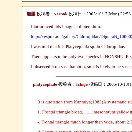
無題
投稿者：
xespok
投稿日：2005/10/17(Mon) 22:53
I introduced this image at diptera.info:
http://xespok.net/gallery/Chloropidae/DipteraB_1000
I was told that it is Platycephala sp. in Chloropidae.
There appears to be only two species in HONSHU. P. sa
I observed it on sasa bamboo, so it is likely to be sas
platycephale
投稿者：
Ichige
投稿日：2005/10/18(Tu
It is quotation from Kanmiya(1983)A systematic st
1. Frontal triangle broad, ......; mesonotum yellow 
-. Frontal triangle much longer than wide, about 2.3-
If Gensu is correct, probably I will think that your