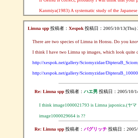
Kanmiya(1983) A systematic study of the Japanes
Limna spp
投稿者：
Xespok
投稿日：2005/10/13(Thu) 
There are two species of Limna in Honsu. Do you kno
I think I have two Limna sp images, which look quite 
http://xespok.net/gallery/Sciomyzidae/DipteraB_Sci
http://xespok.net/gallery/Sciomyzidae/DipteraB_1000
Re: Limna spp
投稿者：
ハエ男
投稿日：2005/10/14(
I think image1000021793 is Limna japonic
image1000029664 is ??
Re: Limna spp
投稿者：
バグリッチ
投稿日：2005/10/