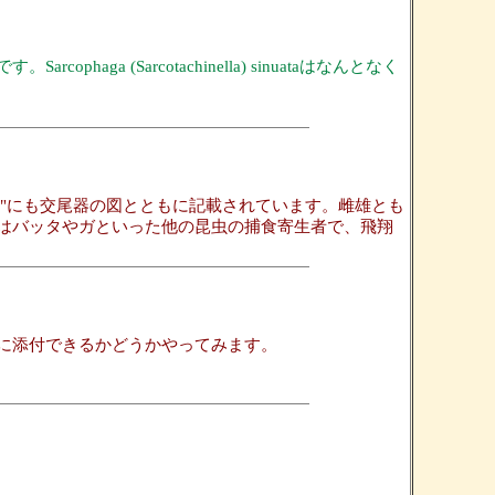
(Sarcotachinella) sinuataはなんとなく
a and Denmark"にも交尾器の図とともに記載されています。雌雄とも
はバッタやガといった他の昆虫の捕食寄生者で、飛翔
に添付できるかどうかやってみます。