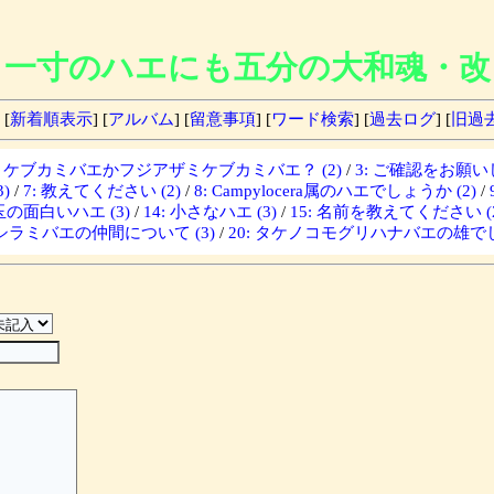
一寸のハエにも五分の大和魂・改
 [
新着順表示
] [
アルバム
] [
留意事項
] [
ワード検索
] [
過去ログ
] [
旧過
ザミケブカミバエかフジアザミケブカミバエ？ (2)
/
3: ご確認をお願いし
)
/
7: 教えてください (2)
/
8: Campylocera属のハエでしょうか (2)
/
埼玉の面白いハエ (3)
/
14: 小さなハエ (3)
/
15: 名前を教えてください (2
: シラミバエの仲間について (3)
/
20: タケノコモグリハナバエの雄でし