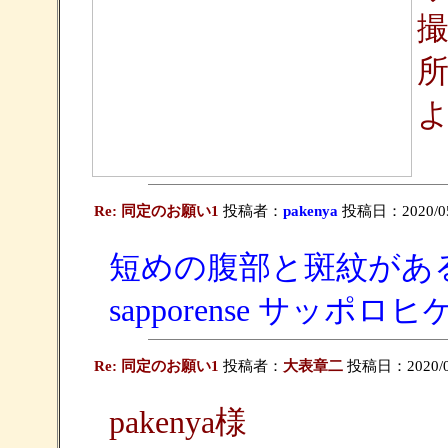
撮
Re: 同定のお願い1
投稿者：
pakenya
投稿日：2020/05/
短めの腹部と斑紋がある翅の
sapporense サッ
Re: 同定のお願い1
投稿者：
大表章二
投稿日：2020/05/
pakenya様