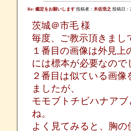
Re: 鑑定をお願いします
投稿者：
木佐浩之
投稿日：2020
茨城＠市毛 様
毎度、ご教示頂きまし
１番目の画像は外見上
には標本が必要なので
２番目は似ている画像
ましたが、
モモブトチビハナアブ
ね。
よく見てみると、胸の