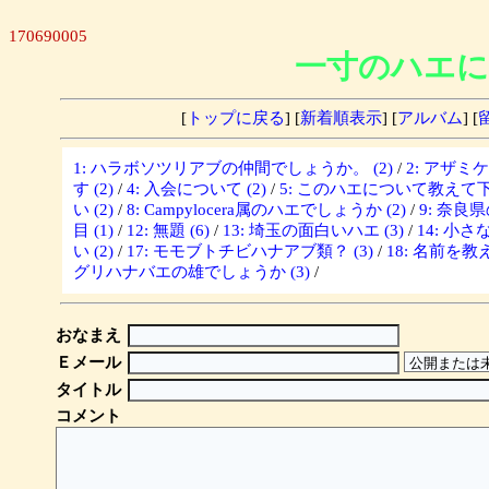
170690005
一寸のハエに
[
トップに戻る
] [
新着順表示
] [
アルバム
] [
1: ハラボソツリアブの仲間でしょうか。 (2)
/
2: アザミ
す (2)
/
4: 入会について (2)
/
5: このハエについて教えて下さ
い (2)
/
8: Campylocera属のハエでしょうか (2)
/
9: 奈良
目 (1)
/
12: 無題 (6)
/
13: 埼玉の面白いハエ (3)
/
14: 小さな
い (2)
/
17: モモブトチビハナアブ類？ (3)
/
18: 名前を教
グリハナバエの雄でしょうか (3)
/
おなまえ
Ｅメール
タイトル
コメント