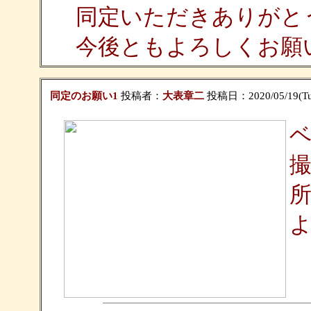
同定いただきありがと
今後ともよろしくお願
同定のお願い1
投稿者：
大表章二
投稿日：2020/05/19(Tue
撮