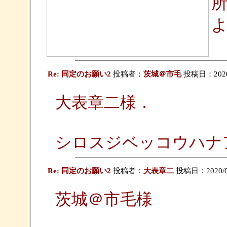
Re: 同定のお願い2
投稿者：
茨城＠市毛
投稿日：2020/0
大表章二様．
シロスジベッコウハナ
Re: 同定のお願い2
投稿者：
大表章二
投稿日：2020/05/
茨城＠市毛様