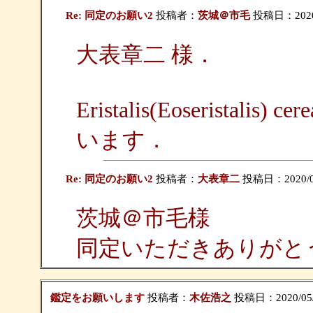
Re: 同定のお願い2
投稿者：
茨城＠市毛
投稿日：2020/05
大表章二 様．
Eristalis(Eoserista
います．
Re: 同定のお願い2
投稿者：
大表章二
投稿日：2020/05/
茨城＠市毛様
同定いただきありがと
鑑定をお願いします
投稿者：
木佐浩之
投稿日：2020/05/21