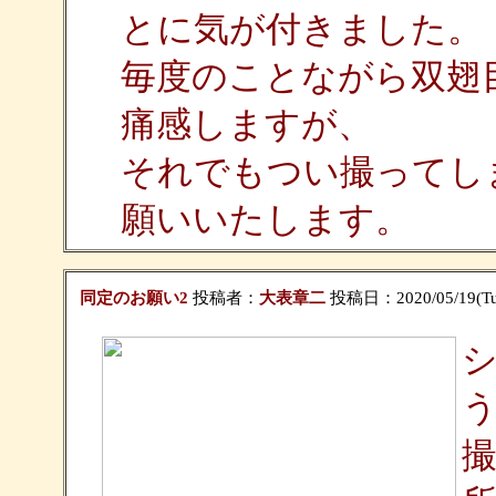
とに気が付きました。
毎度のことながら双翅
痛感しますが、
それでもつい撮ってし
願いいたします。
同定のお願い2
投稿者：
大表章二
投稿日：2020/05/19(Tue
撮