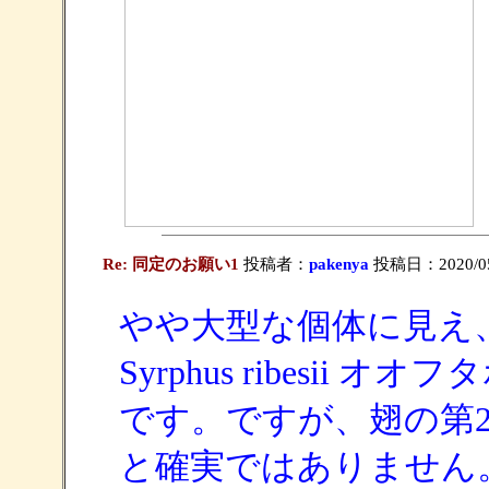
Re: 同定のお願い1
投稿者：
pakenya
投稿日：2020/05/
やや大型な個体に見え
Syrphus ribesi
です。ですが、翅の第
と確実ではありません