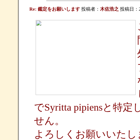
Re: 鑑定をお願いします
投稿者：
木佐浩之
投稿日：2020
でSyritta pipie
せん。
よろしくお願いいたし