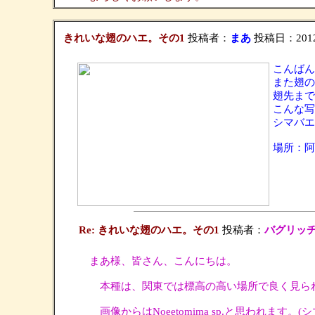
きれいな翅のハエ。その1
投稿者：
まあ
投稿日：2012/1
こんばん
また翅の
翅先まで
こんな写
シマバエ
場所：阿
Re: きれいな翅のハエ。その1
投稿者：
バグリッ
まあ様、皆さん、こんにちは。
本種は、関東では標高の高い場所で良く見ら
画像からはNoeetomima sp.と思われます。(