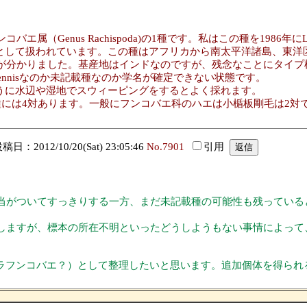
Rachispoda)の1種です。私はこの種を1986年にLeptocera (Rachisp
は現在属として扱われています。この種はアフリカから南太平洋諸島、
かりました。基産地はインドなのですが、残念なことにタイプ標本が所在不
ipennisなのか未記載種なのか学名が確定できない状態です。
いるように水辺や湿地でスウィーピングをするとよく採れます。
対あります。一般にフンコバエ科のハエは小楯板剛毛は2対ですが、Lept
稿日：2012/10/20(Sat) 23:05:46
No.7901
引用
当がついてすっきりする一方、まだ未記載種の可能性も残っている
しますが、標本の所在不明といったどうしようもない事情によって
pennis （ハマダラフンコバエ？）として整理したいと思います。追加個