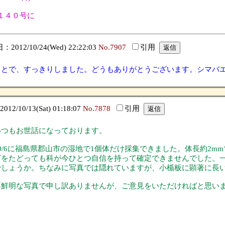
１４０号に
012/10/24(Wed) 22:22:03
No.7907
引用
pということで、すっきりしました。どうもありがとうございます。シ
2/10/13(Sat) 01:18:07
No.7878
引用
いつもお世話になっております。
10/6に福島県郡山市の湿地で1個体だけ採集できました。体長約2
どをたどっても科が今ひとつ自信を持って確定できませんでした。
でしょうか。ちなみに写真では隠れていますが、小楯板に顕著に長
不鮮明な写真で申し訳ありませんが、ご意見をいただければと思い