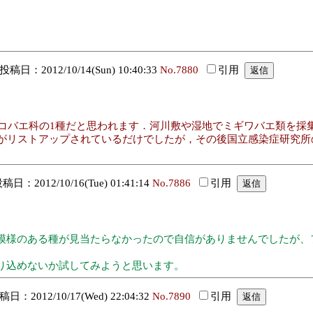
投稿日：2012/10/14(Sun) 10:40:33
No.7880
引用
フンコバエ科の1種だと思われます．河川敷や湿地でミギワバエ類を
がリストアップされているだけでしたが，その後国立感染症研究所
稿日：2012/10/16(Tue) 01:41:14
No.7886
引用
模様のある種が見当たらなかったので自信がありませんでしたが、
り込めないか試してみようと思います。
日：2012/10/17(Wed) 22:04:32
No.7890
引用