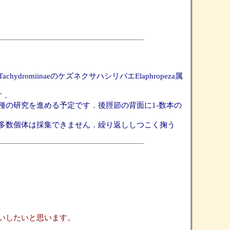
romiinaeのケズネクサハシリバエElaphropeza属
す．
の研究を進める予定です．後脛節の背面に1-数本の
多数個体は採集できません．繰り返ししつこく掬う
いしたいと思います。