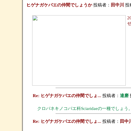
ヒゲナガケバエの仲間でしょうか
投稿者：
田中川
投稿
Re: ヒゲナガケバエの仲間でしょ...
投稿者：
達磨
クロバネキノコバエ科Sciaridaeの一種でしょう
Re: ヒゲナガケバエの仲間でしょ...
投稿者：
田中