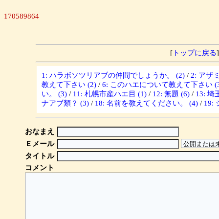
170589864
[
トップに戻る
]
1: ハラボソツリアブの仲間でしょうか。 (2)
/
2: ア
教えて下さい (2)
/
6: このハエについて教えて下さい (3
い。 (3)
/
11: 札幌市産ハエ目 (1)
/
12: 無題 (6)
/
13: 
ナアブ類？ (3)
/
18: 名前を教えてください。 (4)
/
19
おなまえ
Ｅメール
タイトル
コメント