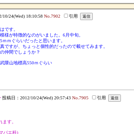
0/24(Wed) 18:10:58
No.7902
引用
はです。
模様が特徴的なのがいました。6月中旬。
5ｍｍぐらいだったと思います。
真ですが、ちょっと個性的だったので載せてみます。
の仲間でしょうか？
武隈山地標高550ｍぐらい
チ
投稿日：2012/10/24(Wed) 20:57:43
No.7905
引用
れます。
シマバエ科)