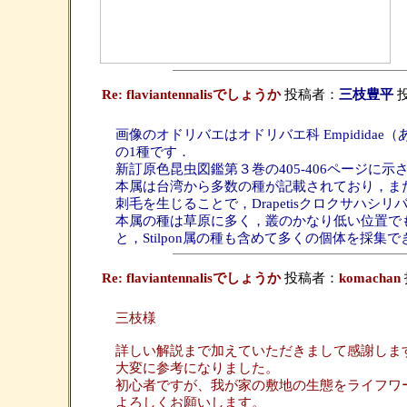
Re: flaviantennalisでしょうか
投稿者：
三枝豊平
投
画像のオドリバエはオドリバエ科 Empididae（ある
の1種です．
新訂原色昆虫図鑑第３巻の405-406ページ
本属は台湾から多数の種が記載されており，ま
刺毛を生じることで，Drapetisクロクサハシ
本属の種は草原に多く，叢のかなり低い位置で
と，Stilpon属の種も含めて多くの個体を採集
Re: flaviantennalisでしょうか
投稿者：
komachan
三枝様
詳しい解説まで加えていただきまして感謝しま
大変に参考になりました。
初心者ですが、我が家の敷地の生態をライフワ
よろしくお願いします。