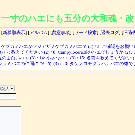
一寸のハエにも五分の大和魂・改
 [
新着順表示
] [
アルバム
] [
留意事項
] [
ワード検索
] [
過去ログ
] [
旧過
ザミケブカミバエかフジアザミケブカミバエ？ (2)
/
3: ご確認をお願いし
)
/
7: 教えてください (2)
/
8: Campylocera属のハエでしょうか (2)
/
埼玉の面白いハエ (3)
/
14: 小さなハエ (3)
/
15: 名前を教えてください (2
: シラミバエの仲間について (3)
/
20: タケノコモグリハナバエの雄でし