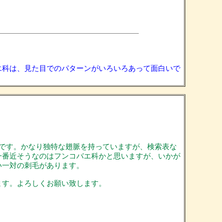
マバエ科は、見た目でのパターンがいろいろあって面白いで
mmです。かなり独特な翅脈を持っていますが、検索表な
一番近そうなのはフンコバエ科かと思いますが、いかが
い一対の刺毛があります。
ます。よろしくお願い致します。