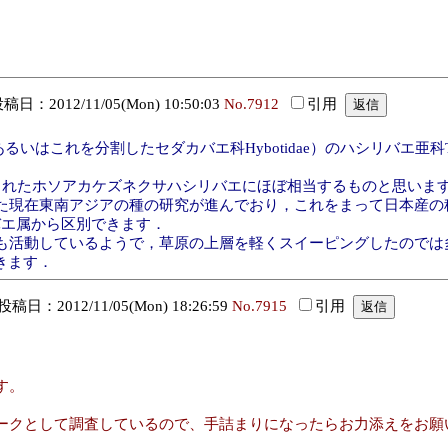
稿日：2012/11/05(Mon) 10:50:03
No.7912
引用
いはこれを分割したセダカバエ科Hybotidae）のハシリバエ亜科Tachyd
に示されたホソアカケズネクサハシリバエにほぼ相当するものと思いま
た現在東南アジアの種の研究が進んでおり，これをまって日本産の種
リバエ属から区別できます．
も活動しているようで，草原の上層を軽くスイーピングしたのでは
できます．
投稿日：2012/11/05(Mon) 18:26:59
No.7915
引用
す。
ークとして調査しているので、手詰まりになったらお力添えをお願