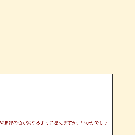
形状や腹部の色が異なるように思えますが、いかがでしょ