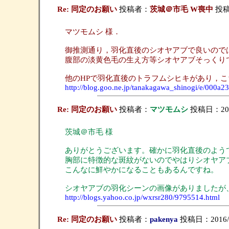
Re: 同定のお願い
投稿者：
茨城＠市毛 W喪中
投稿日
マツモムシ 様．
御推測通り，羽化直後のシオヤアブで良いので
腹部の淡黄色毛の生え方等シオヤアブそっくり
他のHPで羽化直後のトラフムシヒキがあり，
http://blog.goo.ne.jp/tanakagawa_shinogi/e/000
Re: 同定のお願い
投稿者：
マツモムシ
投稿日：2016/
茨城＠市毛 様
ありがとうございます。確かに羽化直後のよう
胸部に特徴的な斑紋がないのでやはりシオヤア
こんなに鮮やかになることもあるんですね。
シオヤアブの羽化シーンの画像がありましたが
http://blogs.yahoo.co.jp/wxrsr280/9795514.html
Re: 同定のお願い
投稿者：
pakenya
投稿日：2016/07/