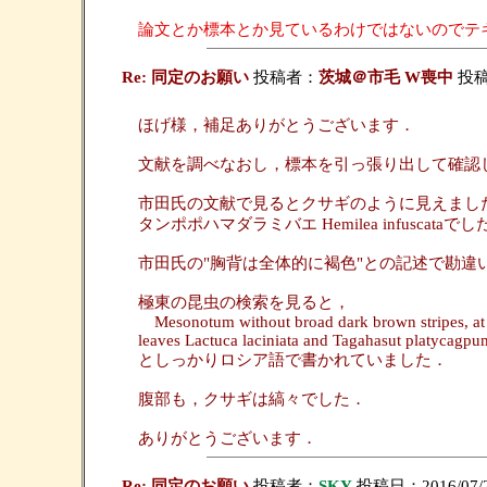
論文とか標本とか見ているわけではないのでテ
Re: 同定のお願い
投稿者：
茨城＠市毛 W喪中
投稿日
ほげ様，補足ありがとうございます．
文献を調べなおし，標本を引っ張り出して確認
市田氏の文献で見るとクサギのように見えまし
タンポポハマダラミバエ Hemilea infuscataでし
市田氏の"胸背は全体的に褐色"との記述で勘違
極東の昆虫の検索を見ると，
Mesonotum without broad dark brown stripes, at mo
leaves Lactuca laciniata and Tagahasut platycagpum
としっかりロシア語で書かれていました．
腹部も，クサギは縞々でした．
ありがとうございます．
Re: 同定のお願い
投稿者：
SKY
投稿日：2016/07/27