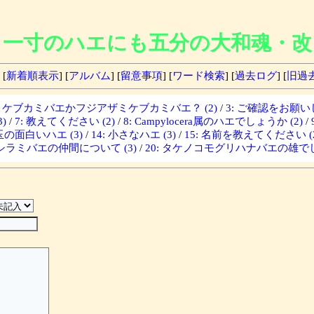
一寸のハエにも五分の大和魂・改
 [
新着順表示
] [
アルバム
] [
留意事項
] [
ワード検索
] [
過去ログ
] [
旧過
ザミケブカミバエかフジアザミケブカミバエ？ (2)
/
3: ご確認をお願いし
)
/
7: 教えてください (2)
/
8: Campylocera属のハエでしょうか (2)
/
埼玉の面白いハエ (3)
/
14: 小さなハエ (3)
/
15: 名前を教えてください (2
: シラミバエの仲間について (3)
/
20: タケノコモグリハナバエの雄でし