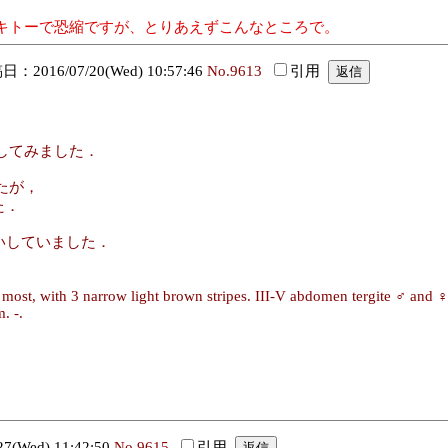
キトーで恐縮ですが、とりあえずこんなところで。
：2016/07/20(Wed) 10:57:46
No.9613
引用
してみました．
たが，
た．
いしていました．
st, with 3 narrow light brown stripes. III-V abdomen tergite ♂ and ♀ 
. -.
(Wed) 11:42:50
No.9615
引用