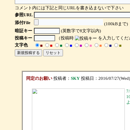
コメント内には下記と同じURLを書き込まないで下さい
参照URL
添付File
(100kBまで)
暗証キー
(英数字で8文字以内)
投稿キー
（投稿時
を入力してくだ
文字色
■
■
■
■
■
■
■
■
■
同定のお願い
投稿者：
SKY
投稿日：2016/07/27(Wed) 
7