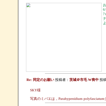
6
Re: 同定のお願い
投稿者：
茨城＠市毛 W喪中
投稿日
SKY様
写真のミバエは，Parahypenidium polyf