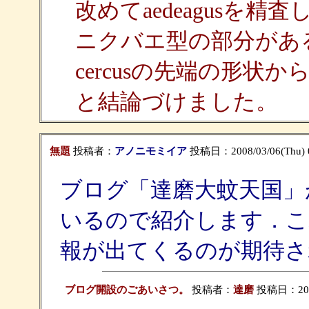
改めてaedeagusを
ニクバエ型の部分があ
cercusの先端の形
と結論づけました。
無題
投稿者：
アノニモミイア
投稿日：2008/03/06(Thu) 0
ブログ「達磨大蚊天国」がby
いるので紹介します．こ
報が出てくるのが期待され
ブログ開設のごあいさつ。
投稿者：
達磨
投稿日：2008/