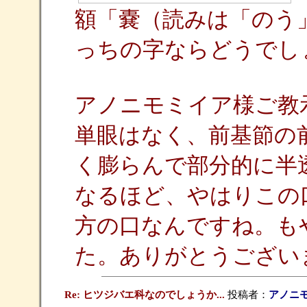
額「嚢（読みは「のう
っちの字ならどうでし
アノニモミイア様ご教
単眼はなく、前基節の
く膨らんで部分的に半
なるほど、やはりこの
方の口なんですね。も
た。ありがとうござい
Re: ヒツジバエ科なのでしょうか...
投稿者：
アノニ