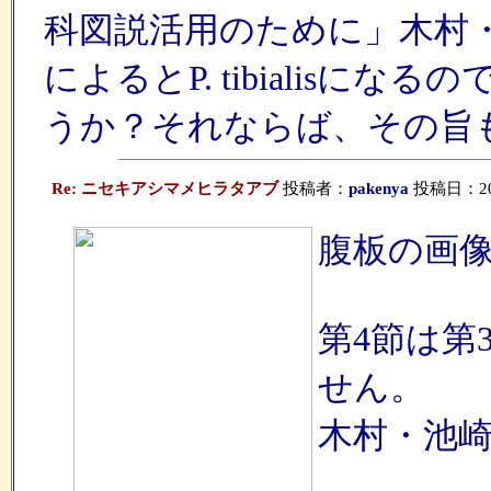
科図説活用のために」木村・池
によるとP. tibialis
うか？それならば、その旨
Re: ニセキアシマメヒラタアブ
投稿者：
pakenya
投稿日：2008
腹板の画
第4節は第
せん。
木村・池崎