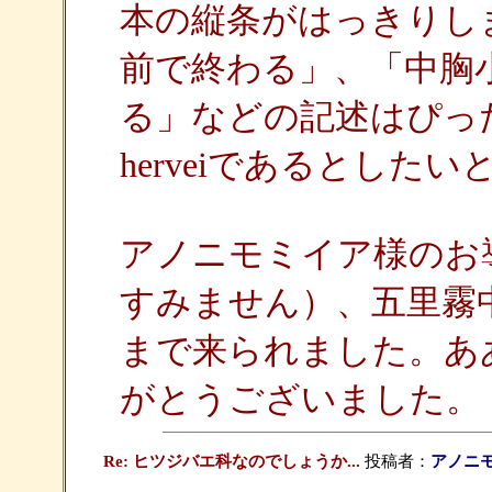
本の縦条がはっきりし
前で終わる」、「中胸
る」などの記述はぴったりな
herveiであるとした
アノニモミイア様のお
すみません）、五里霧
まで来られました。あ
がとうございました。
Re: ヒツジバエ科なのでしょうか...
投稿者：
アノニ