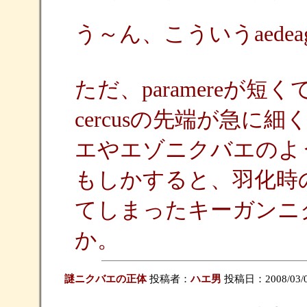
う～ん、こういうaede
ただ、paramereが
cercusの先端が急
エやエゾニクバエのような
もしかすると、羽化時の事
てしまったキーガンニ
か。
謎ニクバエの正体
投稿者：
ハエ男
投稿日：2008/03/09(