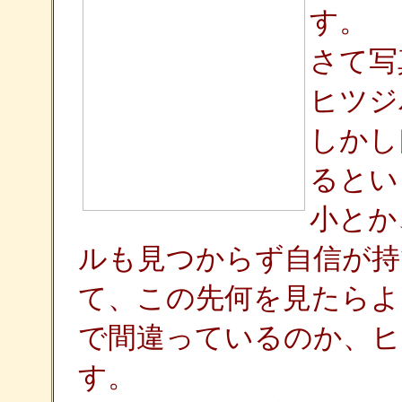
す。
さて写
ヒツジ
しかし
るとい
小とか
ルも見つからず自信が持
て、この先何を見たらよ
で間違っているのか、ヒ
す。