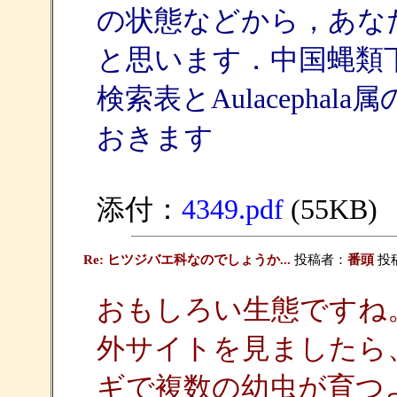
の状態などから，あな
と思います．中国蝿類下巻の
検索表とAulacepha
おきます
添付：
4349.pdf
(55KB)
Re: ヒツジバエ科なのでしょうか...
投稿者：
番頭
投稿日
おもしろい生態ですね
外サイトを見ましたら
ギで複数の幼虫が育つ