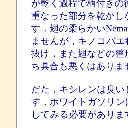
が乾く過程で柄付きの
重なった部分を乾かし
す．翅の柔らかいNema
ませんが，キノコバエ
抜け，また翅などの整
ち具合も悪くはありま
だた，キシレンは臭い
す．ホワイトガソリン
してみる必要がありま