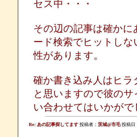
セス中・・・
その辺の記事は確かに
ード検索でヒットしな
性があります。
確か書き込み人はヒラ
と思いますので彼のサ
い合わせてはいかがで
Re: あの記事探してます
投稿者：
茨城@市毛
投稿日：20