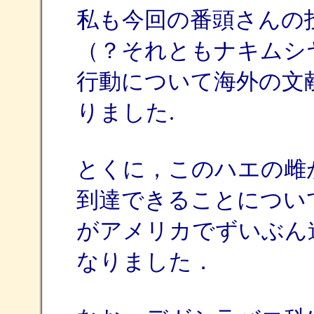
私も今回の番頭さんの
（？それともナキムシ
行動について海外の文
りました.
とくに，このハエの雌
到達できることについ
がアメリカでずいぶん
なりました．