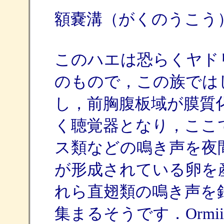
額嚢溝（がくのうこう
このハエは恐らくヤドリバエ亜
のもので，この族では
し，前胸腹板域が膜質
く聴覚器となり，ここ
ス類などの鳴き声を夜
が形成されている卵を
れら直翅類の鳴き声を
集まるそうです．Ormiin