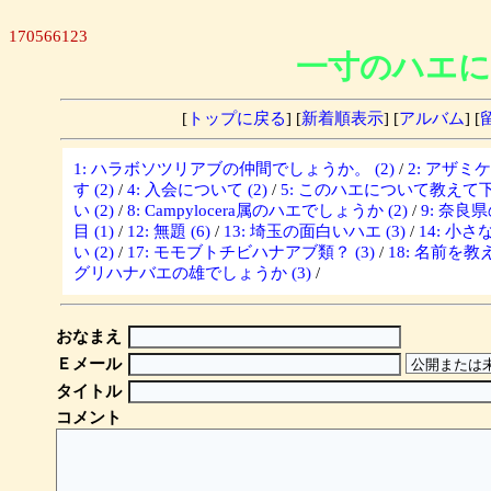
170566123
一寸のハエに
[
トップに戻る
] [
新着順表示
] [
アルバム
] [
1: ハラボソツリアブの仲間でしょうか。 (2)
/
2: アザミ
す (2)
/
4: 入会について (2)
/
5: このハエについて教えて下さ
い (2)
/
8: Campylocera属のハエでしょうか (2)
/
9: 奈良
目 (1)
/
12: 無題 (6)
/
13: 埼玉の面白いハエ (3)
/
14: 小さな
い (2)
/
17: モモブトチビハナアブ類？ (3)
/
18: 名前を教
グリハナバエの雄でしょうか (3)
/
おなまえ
Ｅメール
タイトル
コメント