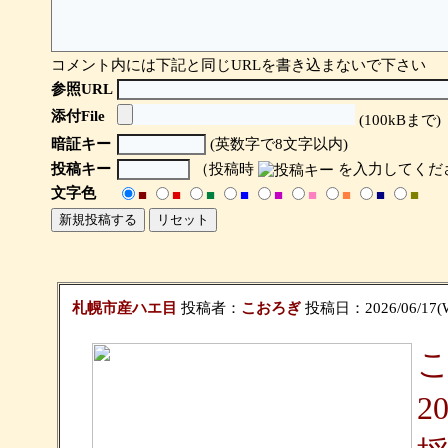
コメント内には下記と同じURLを書き込まないで下さい
参照URL
添付File
(100kBまで)
暗証キー
(英数字で8文字以内)
投稿キー
（投稿時
を入力してくだ
文字色
■
■
■
■
■
■
■
■
■
札幌市産ハエ目
投稿者：
こおろぎ
投稿日：2026/06/17(We
2