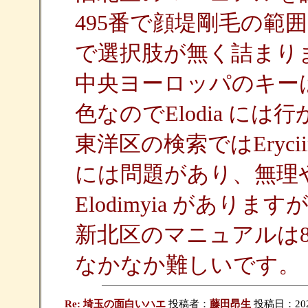
495番で顔堤剛毛の範
で選択肢が無く詰まり
中央ヨーロッパのキー
色なのでElodia に
東洋区の検索ではEryciini
には問題があり、無理
Elodimyia があり
新北区のマニュアルは
なかなか難しいです。
Re: 埼玉の面白いハエ
投稿者：
藤田昂生
投稿日：2026/