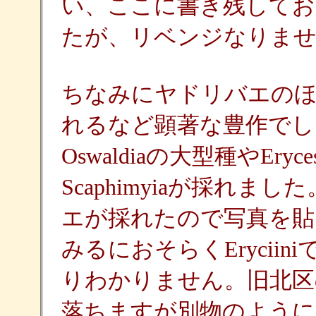
い、ここに書き残してお
たが、リベンジなりま
ちなみにヤドリバエのほう
れるなど顕著な豊作でし
Oswaldiaの大型種やEr
Scaphimyiaが採れ
エが採れたので写真を貼
みるにおそらくErycii
りわかりません。旧北区の
落ちますが別物のように