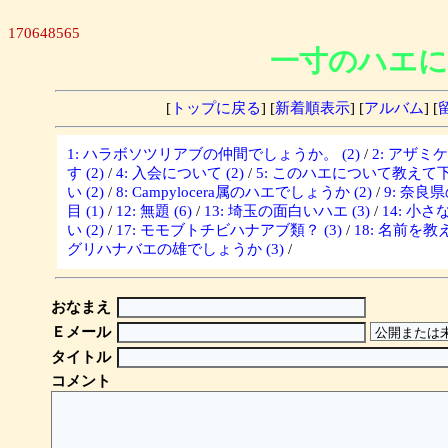
170648565
一寸のハエに
[
トップに戻る
] [
新着順表示
] [
アルバム
] [
1: ハラボソツリアブの仲間でしょうか。 (2)
/
2: アザミ
す (2)
/
4: 入会について (2)
/
5: このハエについて教えて下さ
い (2)
/
8: Campylocera属のハエでしょうか (2)
/
9: 奈良
目 (1)
/
12: 無題 (6)
/
13: 埼玉の面白いハエ (3)
/
14: 小さな
い (2)
/
17: モモブトチビハナアブ類？ (3)
/
18: 名前を教
グリハナバエの雄でしょうか (3)
/
おなまえ
Ｅメール
タイトル
コメント