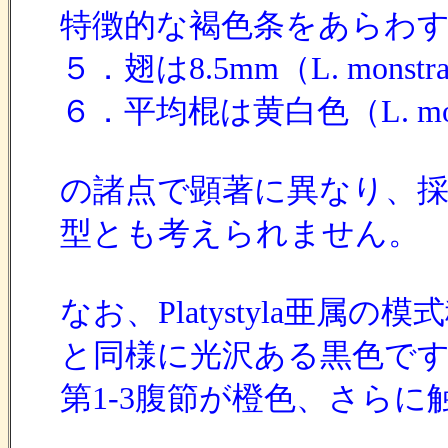
特徴的な褐色条をあらわす（L
５．翅は8.5mm（L. monstr
６．平均棍は黄白色（L. mo
の諸点で顕著に異なり、採集時
型とも考えられません。
なお、Platystyla亜属の模式
と同様に光沢ある黒色です
第1-3腹節が橙色、さら