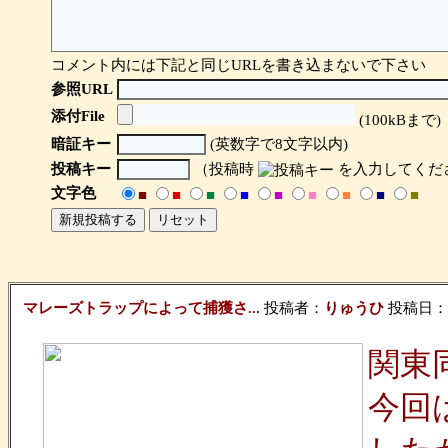
コメント内には下記と同じURLを書き込まないで下さい
参照URL
添付File
(100kBまで)
暗証キー
(英数字で8文字以内)
投稿キー
（投稿時
を入力してくだ
文字色
■
■
■
■
■
■
■
■
■
マレーズトラップによって捕獲さ...
投稿者：
りゅうひ
投稿日：201
関東
今回