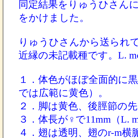
同定結果をりゅうひさんにお
をかけました。
りゅうひさんから送られてきた昆虫
近縁の未記載種です。L. mon
１．体色がほぼ全面的に黒色ない
では広範に黄色）。
２．脚は黄色、後脛節の先2/
３．体長が♀で11mm（L. mo
４．翅は透明、翅のr-m