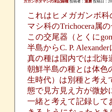
ガガンボダマシの未記録種
投稿者：
達磨
投稿日：2010/
これはヒメガガンボ科のC
マシ科のTrichocera
この交尾器（とくにgon
半島からC. P. Alex
真の種は国内では北海
朝鮮半島の種とは体色
生時代）は別種と考え
態で見方見え方が微妙
一緒と考えて記録して