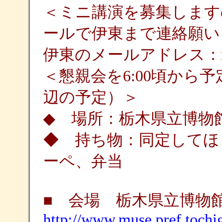
＜ミニ講演を募集します
ールで伊東まで連絡願い
伊東のメールアドレス：n-itoh
＜懇親会を6:00頃から
辺の予定）＞
◆ 場所：栃木県立博物
◆ 持ち物：同定してほ
ーペ、弁当
■ 会場 栃木県立博
http://www.muse.pref.tochigi