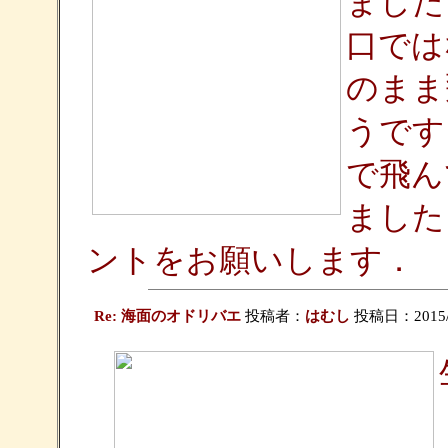
ました
口では
のまま
うです
で飛ん
ました
ントをお願いします．
Re: 海面のオドリバエ
投稿者：
はむし
投稿日：2015/05/