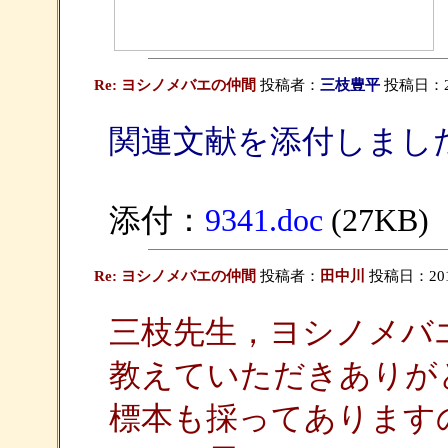
Re: ヨシノメバエの仲間
投稿者：
三枝豊平
投稿日：2015
関連文献を添付しまし
添付：
9341.doc
(27KB)
Re: ヨシノメバエの仲間
投稿者：
田中川
投稿日：2015/0
三枝先生，ヨシノメバ
教えていただきありが
標本も採ってあります