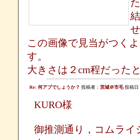
この画像で見当がつくよ
す。
大きさは２cm程だった
Re: 何アブでしょうか？
投稿者：
茨城＠市毛
投稿日：20
KURO様
御推測通り，コムライ