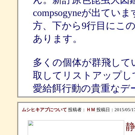
compsogyneが出
方、下から9行目にこ
あります。
多くの個体が群飛して
取してリストアップし
愛給餌行動の貴重なデ
ムシヒキアブについて
投稿者：
ＨＭ
投稿日：2015/05/17(