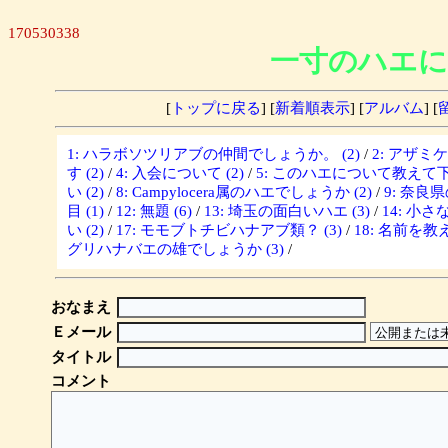
170530338
一寸のハエに
[
トップに戻る
] [
新着順表示
] [
アルバム
] [
1: ハラボソツリアブの仲間でしょうか。 (2)
/
2: アザミ
す (2)
/
4: 入会について (2)
/
5: このハエについて教えて下さ
い (2)
/
8: Campylocera属のハエでしょうか (2)
/
9: 奈良
目 (1)
/
12: 無題 (6)
/
13: 埼玉の面白いハエ (3)
/
14: 小さな
い (2)
/
17: モモブトチビハナアブ類？ (3)
/
18: 名前を教
グリハナバエの雄でしょうか (3)
/
おなまえ
Ｅメール
タイトル
コメント