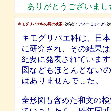
ありがとうございまし
キモグリバエ科の属の検索
投稿者：
アノニモミイア
投稿日
キモグリバエ科は、日本
に研究され、その結果は1
紀要に発表されています
図などもほとんどないの
はありませんでした。
全形図も含めた和文の検
ていましたら、昨年同博