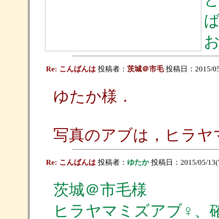
Re: こんばんは
投稿者：
茨城＠市毛
投稿日：2015/05/1
ゆたか様．
写真のアブは，ヒラヤ
Re: こんばんは
投稿者：
ゆたか
投稿日：2015/05/13(W
茨城＠市毛様
ヒラヤマミズアブ♀、