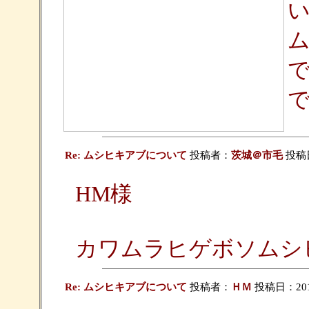
Re: ムシヒキアブについて
投稿者：
茨城＠市毛
投稿日：
HM様
カワムラヒゲボソムシ
Re: ムシヒキアブについて
投稿者：
ＨＭ
投稿日：2015/0