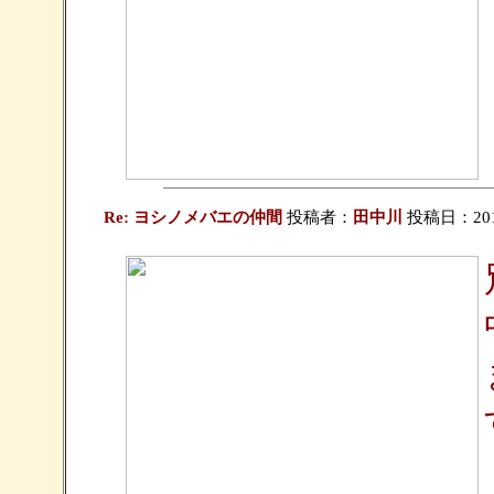
Re: ヨシノメバエの仲間
投稿者：
田中川
投稿日：2015/