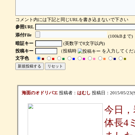
コメント内には下記と同じURLを書き込まないで下さい
参照URL
添付File
(100kBまで)
暗証キー
(英数字で8文字以内)
投稿キー
（投稿時
を入力してくだ
文字色
■
■
■
■
■
■
■
■
■
海面のオドリバエ
投稿者：
はむし
投稿日：2015/05/23(Sat
今日，
体長4