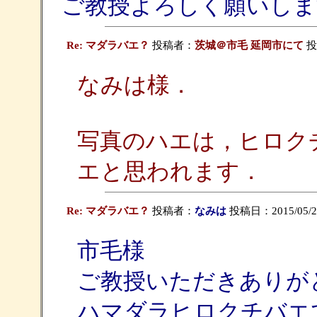
ご教授よろしく願いしま
Re: マダラバエ？
投稿者：
茨城＠市毛 延岡市にて
投稿
なみは様．
写真のハエは，ヒロク
エと思われます．
Re: マダラバエ？
投稿者：
なみは
投稿日：2015/05/23(
市毛様
ご教授いただきありが
ハマダラヒロクチバエ