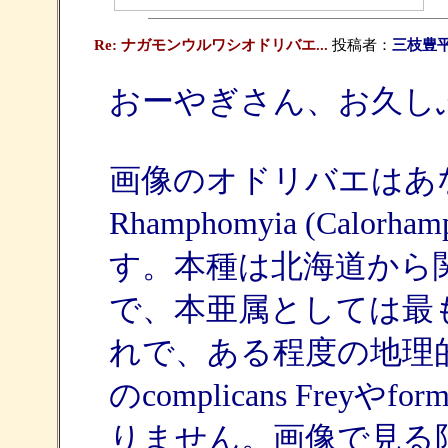
Re: ナガモンウルワシオドリバエ...
投稿者：
三枝豊
おーやぎさん、お久し
画像のオドリバエはあ
Rhamphomyia (Calorham
す。本種は北海道から
で、本亜属としては最
れで、ある程度の地理
のcomplicans Freyやf
りません。画像で見る