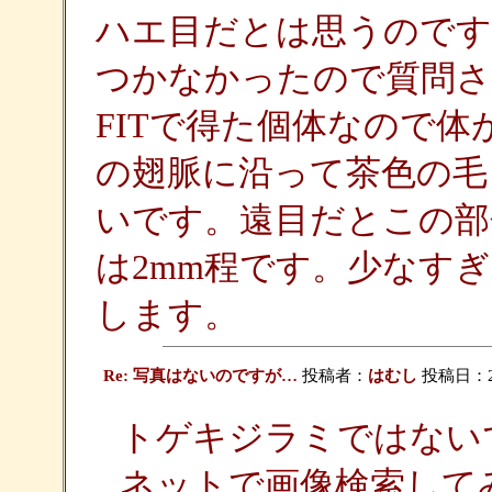
ハエ目だとは思うのです
つかなかったので質問さ
FITで得た個体なので
の翅脈に沿って茶色の毛
いです。遠目だとこの部
は2mm程です。少なす
します。
Re: 写真はないのですが…
投稿者：
はむし
投稿日：2015
トゲキジラミではない
ネットで画像検索して