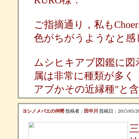
KURO様．
ご指摘通り，私もChoera
色がちがうようなと感
ムシヒキアブ図鑑に図示さ
属は非常に種類が多く
アブかその近縁種"と
ヨシノメバエの仲間
投稿者：
田中川
投稿日：2015/05/20(