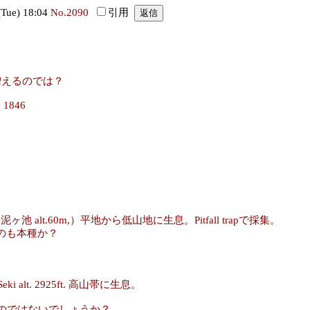
ue) 18:04
No.2090
引用
増えるのでは？
, 1846
泥ヶ池 alt.60m,）平地から低山地に生息。Pitfall trapで採集。
のも本種か？
eki alt. 2925ft. 高山帯に生息。
となるのではないでしょうか？