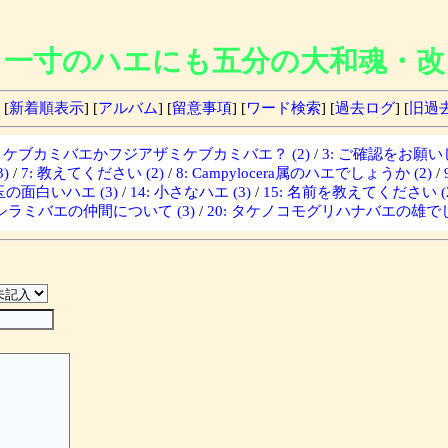
一寸のハエにも五分の大和魂・改
 [
新着順表示
] [
アルバム
] [
留意事項
] [
ワード検索
] [
過去ログ
] [
旧過
ザミケブカミバエかフジアザミケブカミバエ？ (2)
/
3: ご確認をお願いし
)
/
7: 教えてください (2)
/
8: Campylocera属のハエでしょうか (2)
/
埼玉の面白いハエ (3)
/
14: 小さなハエ (3)
/
15: 名前を教えてください (2
: シラミバエの仲間について (3)
/
20: タケノコモグリハナバエの雄でし