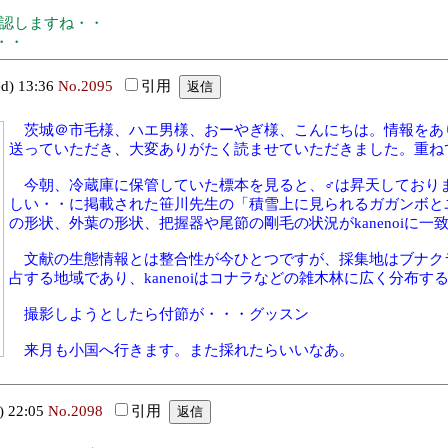
確認しますね・・
・・
) 13:36
No.2095
引用
茨城＠市毛様、ハエ男様、おーやぎ様、こんにちは。情報をあ
送っていただき、大変ありがたく読ませていただきました。重ね
今朝、冷蔵庫に保管していた標本を見ると、♂は昇天しており
しい・・に掲載された笹川先生の「積雪上に見られるガガンボと
の形状、外葉の形状、把握器や尾節の剛毛の状況がkanenoiに一
文献の生態情報とは整合性が今ひとつですが、採集地はブナク
占する地域であり、kanenoiはコナラなどの雑木林に広く分布
撮影しようとしたら付節が・・・グッスン
来月も小国へ行きます。また採れたらいいなあ。
 22:05
No.2098
引用