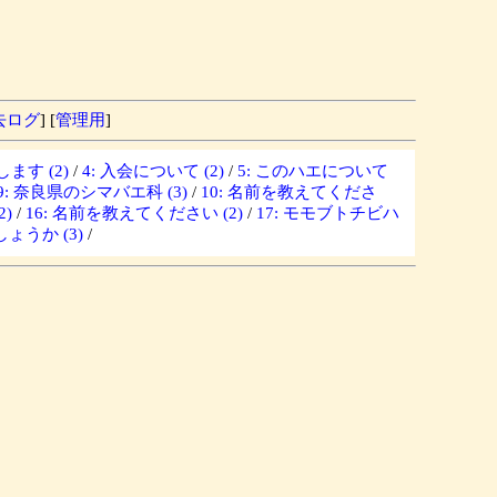
去ログ
] [
管理用
]
ます (2)
/
4: 入会について (2)
/
5: このハエについて
9: 奈良県のシマバエ科 (3)
/
10: 名前を教えてくださ
)
/
16: 名前を教えてください (2)
/
17: モモブトチビハ
ょうか (3)
/