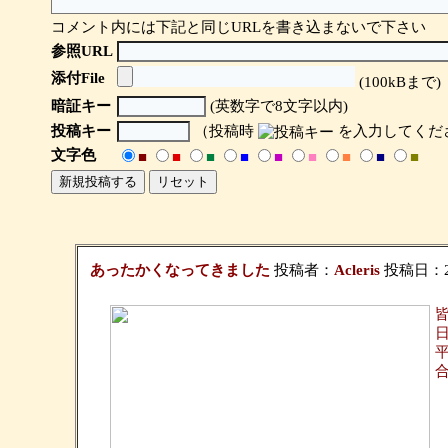
コメント内には下記と同じURLを書き込まないで下さい
参照URL
添付File
(100kBまで)
暗証キー
(英数字で8文字以内)
投稿キー
（投稿時
を入力してくだ
文字色
■
■
■
■
■
■
■
■
■
あったかくなってきました
投稿者：
Acleris
投稿日：2006