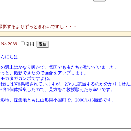
撮影するよりずっときれいですし・・・
2
No.2089
引用
こんにちは
この週末はかなり暖かで、雪国でも虫たちが動いていました。
やっと、撮影できたので画像をアップします。
クモガタガガンボですよね。
目録には3種掲載されていますが、どれに該当するのか分かりません
♂♀各1個体採集したので、見方をご教授願えたら幸いです。
影地、採集地ともに山形県小国町で、2006/1/13撮影です。