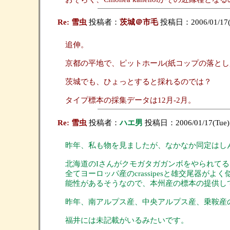
Re: 雪虫
投稿者：
茨城＠市毛
投稿日：2006/01/17(T
追伸。
京都の平地で、ピットホール(紙コップの落と
茨城でも、ひょっとすると採れるのでは？
タイプ標本の採集データは12月-2月。
Re: 雪虫
投稿者：
ハエ男
投稿日：2006/01/17(Tue)
昨年、私も物を見ましたが、なかなか同定はし
北海道のIさんがクモガタガガンボをやられてるんですが、
全てヨーロッパ産のcrassipesと雄交尾
能性があるそうなので、本州産の標本の提供し
昨年、南アルプス産、中央アルプス産、乗鞍産
福井には未記載がいるみたいです。