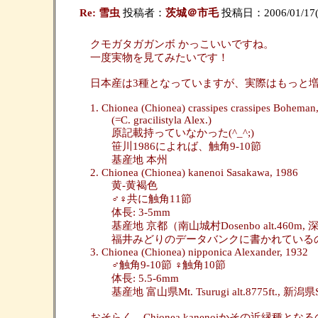
Re: 雪虫
投稿者：
茨城＠市毛
投稿日：2006/01/17(T
クモガタガガンボ かっこいいですね。
一度実物を見てみたいです！
日本産は3種となっていますが、実際はもっと
1. Chionea (Chionea) crassipes crassipes Boheman
(=C. gracilistyla Alex.)
原記載持っていなかった(^_^;)
笹川1986によれば、触角9-10節
基産地 本州
2. Chionea (Chionea) kanenoi Sasakawa, 1986
黄-黄褐色
♂♀共に触角11節
体長: 3-5mm
基産地 京都（南山城村Dosenbo alt.460m, 深
福井みどりのデータバンクに書かれている
3. Chionea (Chionea) nipponica Alexander, 1932
♂触角9-10節 ♀触角10節
体長: 5.5-6mm
基産地 富山県Mt. Tsurugi alt.8775ft., 新潟県S
おそらく、Chionea kanenoiかその近縁種