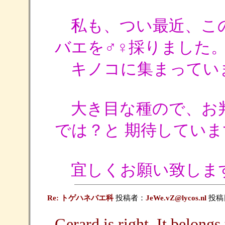
私も、つい最近、こ
バエを♂♀採りました
キノコに集まってい
大き目な種ので、お
では？と 期待していま
宜しくお願い致しま
Re: トゲハネバエ科
投稿者：
JeWe.vZ@lycos.nl
投稿日：
Gerard is right. It belong