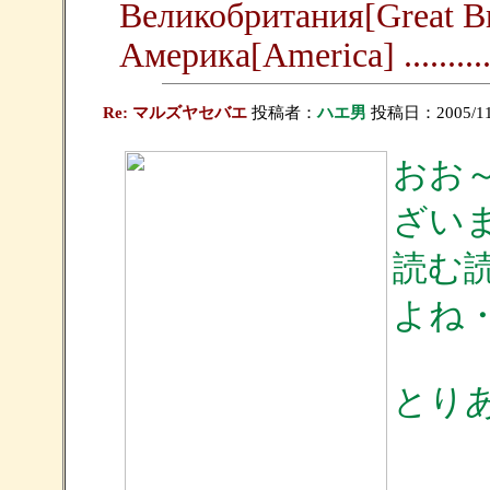
Великобритания[Great Bri
Америка[America] ............
Re: マルズヤセバエ
投稿者：
ハエ男
投稿日：2005/11/
おお
ざい
読む
よね
とり