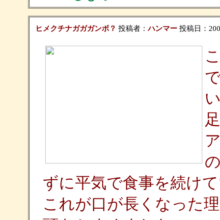
ヒメクチナガガガンボ？
投稿者：
ハンマー
投稿日：2005/1
ずに平気で食事を続けて
これが口が長くなった理