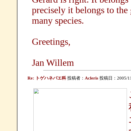
precisely it belongs to the
many species.
Greetings,
Jan Willem
Re: トゲハネバエ科
投稿者：
Acleris
投稿日：2005/11/2