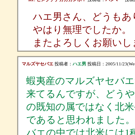
ハエ男さん、どうもあ
やはり無理でしたか。
またよろしくお願いし
マルズヤセバエ
投稿者：
ハエ男
投稿日：2005/11/23(Wed
蝦夷産のマルズヤセバエ
来てるんですが、どうや
の既知の属ではなく北米や露
であると思われました
バエの中では北米には1