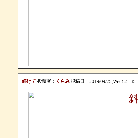
続けて
投稿者：
くらみ
投稿日：2019/09/25(Wed) 21:35: