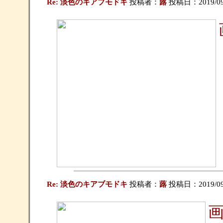
Re: 淡色のキアブモドキ
投稿者：
蕗
投稿日：2019/09/1
Re: 淡色のキアブモドキ
投稿者：
蕗
投稿日：2019/09/1