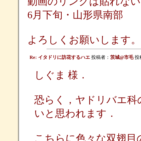
動画のリンクは貼れない
6月下旬・山形県南部
よろしくお願いします。
Re: イタドリに訪花するハエ
投稿者：
茨城@市毛
投稿
しぐま 様．
恐らく，ヤドリバエ科のCalo
いと思われます．
こちらに色々な双翅目