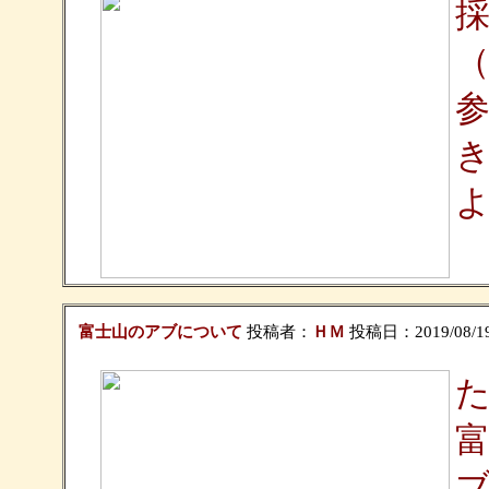
富士山のアブについて
投稿者：
ＨＭ
投稿日：2019/08/19(
富