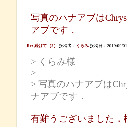
写真のハナアブはChryso
アブです．
Re: 続けて（2）
投稿者：
くらみ
投稿日：2019/09/01(S
> くらみ様
>
> 写真のハナアブはChrys
ナアブです．
有難うございました．