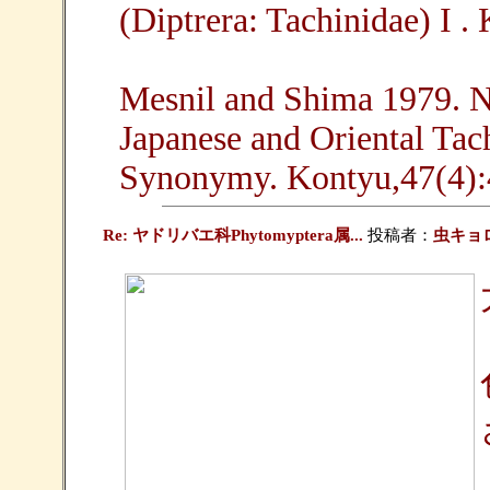
(Diptrera: Tachinidae) I .
Mesnil and Shima 1979. N
Japanese and Oriental Tac
Synonymy. Kontyu,47(4):
Re: ヤドリバエ科Phytomyptera属...
投稿者：
虫キョ