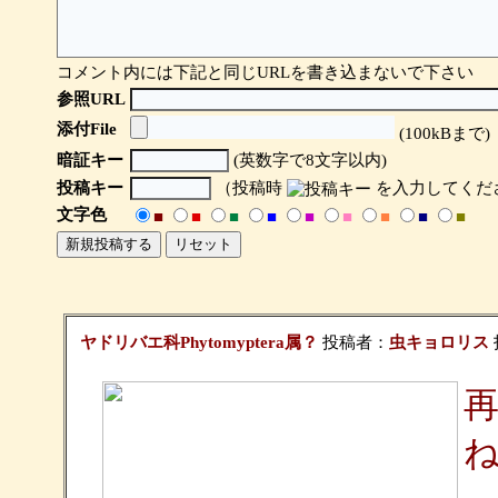
コメント内には下記と同じURLを書き込まないで下さい
参照URL
添付File
(100kBまで)
暗証キー
(英数字で8文字以内)
投稿キー
（投稿時
を入力してくだ
文字色
■
■
■
■
■
■
■
■
■
ヤドリバエ科Phytomyptera属？
投稿者：
虫キョロリス
投
再