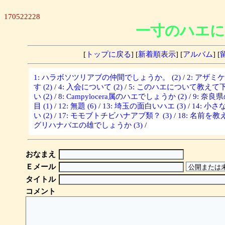
170522228
一寸のハエに
[
トップに戻る
] [
新着順表示
] [
アルバム
] [
1: ハラボソツリアブの仲間でしょうか。 (2)
/
2: アザミ
す (2)
/
4: 入会について (2)
/
5: このハエについて教えて下さ
い (2)
/
8: Campylocera属のハエでしょうか (2)
/
9: 奈良
目 (1)
/
12: 無題 (6)
/
13: 埼玉の面白いハエ (3)
/
14: 小さな
い (2)
/
17: モモブトチビハナアブ類？ (3)
/
18: 名前を教
グリハナバエの雄でしょうか (3)
/
おなまえ
Ｅメール
タイトル
コメント