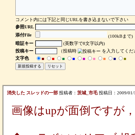
コメント内には下記と同じURLを書き込まないで下さい
参照URL
添付File
(100kBまで)
暗証キー
(英数字で8文字以内)
投稿キー
（投稿時
を入力してくだ
文字色
■
■
■
■
■
■
■
■
■
消失した スレッドの一部
投稿者：
茨城_市毛
投稿日：2009/01/12
画像はupが面倒ですが