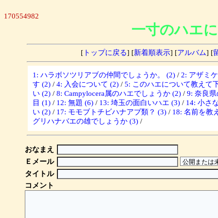
170554982
一寸のハエに
[
トップに戻る
] [
新着順表示
] [
アルバム
] [
1: ハラボソツリアブの仲間でしょうか。 (2)
/
2: アザミ
す (2)
/
4: 入会について (2)
/
5: このハエについて教えて下さ
い (2)
/
8: Campylocera属のハエでしょうか (2)
/
9: 奈良
目 (1)
/
12: 無題 (6)
/
13: 埼玉の面白いハエ (3)
/
14: 小さな
い (2)
/
17: モモブトチビハナアブ類？ (3)
/
18: 名前を教
グリハナバエの雄でしょうか (3)
/
おなまえ
Ｅメール
タイトル
コメント