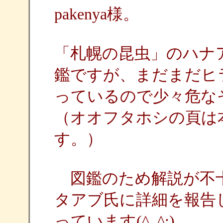
pakenya様。
「札幌の昆虫」のハナ
鑑ですが、まだまだヒ
っているので少々危な
（オオフタホシの頁は
す。）
図鑑のため解説が不十
タアブ氏に詳細を報告
っています(^_^;)