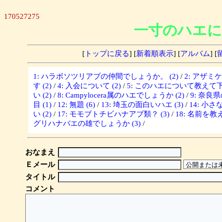
170527275
一寸のハエに
[
トップに戻る
] [
新着順表示
] [
アルバム
] [
1: ハラボソツリアブの仲間でしょうか。 (2)
/
2: アザミ
す (2)
/
4: 入会について (2)
/
5: このハエについて教えて下さ
い (2)
/
8: Campylocera属のハエでしょうか (2)
/
9: 奈良
目 (1)
/
12: 無題 (6)
/
13: 埼玉の面白いハエ (3)
/
14: 小さな
い (2)
/
17: モモブトチビハナアブ類？ (3)
/
18: 名前を教
グリハナバエの雄でしょうか (3)
/
おなまえ
Ｅメール
タイトル
コメント