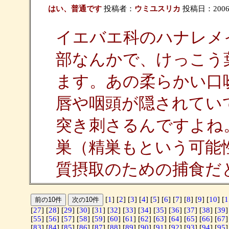
はい、普通です
投稿者：
ウミユスリカ
投稿日：2006/05
イエバエ科のハナレメ
部なんかで、けっこう
ます。あの柔らかい口
唇や咽頭が隠されてい
突き刺さるんですよね
巣（精巣もという可能
質摂取のための捕食だ
[
1
] [
2
] [
3
] [
4
] [
5
] [
6
] [
7
] [
8
] [
9
] [
10
] [
1
[
27
] [
28
] [
29
] [
30
] [
31
] [
32
] [
33
] [
34
] [
35
] [
36
] [
37
] [
38
] [
39
]
[
55
] [
56
] [
57
] [
58
] [
59
] [
60
] [
61
] [
62
] [
63
] [
64
] [
65
] [
66
] [
67
]
[
83
] [
84
] [
85
] [
86
] [
87
] [
88
] [
89
] [
90
] [
91
] [
92
] [
93
] [
94
] [
95
]