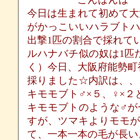
今日は生まれて初めて大
がかっこいいハラブトハ
出撃1匹の割合で採れて
ルハナバチ似の奴は1匹
く）今日、大阪府能勢町
採りました☆内訳は、、
キモモブト♂×５、♀×
キモモブトのような♂が
すが、ツマキよりモモが
て、一本一本の毛が長い