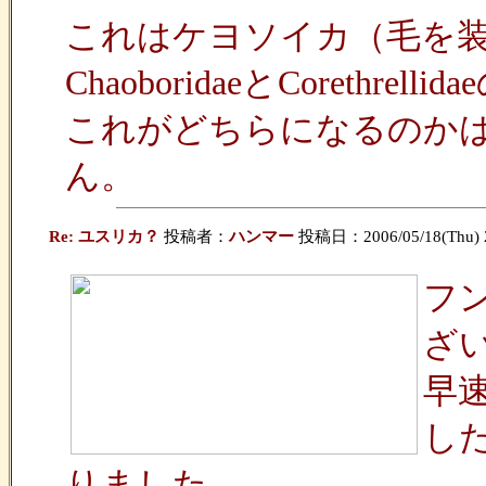
これはケヨソイカ（毛を
ChaoboridaeとCoreth
これがどちらになるのか
ん。
Re: ユスリカ？
投稿者：
ハンマー
投稿日：2006/05/18(Thu) 
フ
ざ
早速、
し
りました。