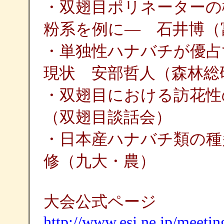
・双翅目ポリネーターの
粉系を例に― 石井博（
・単独性ハナバチが優占
現状 安部哲人（森林総
・双翅目における訪花性
（双翅目談話会）
・日本産ハナバチ類の種
修（九大・農）
大会公式ページ
http://www.esj.ne.jp/meetin