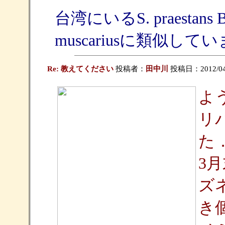
台湾にいるS. praesta
muscariusに類似
Re: 教えてください
投稿者：
田中川
投稿日：2012/04/0
よ
リ
た
3
ズ
き