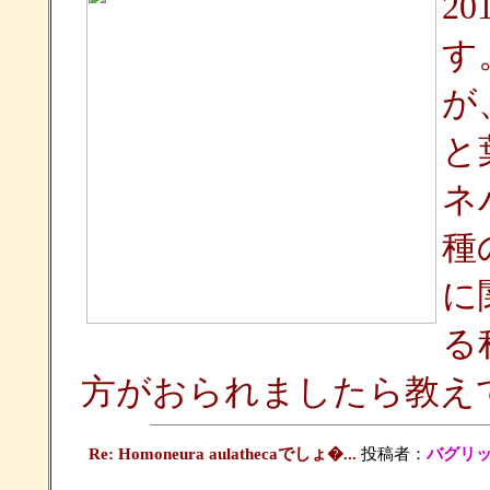
2
す
が
と
ネ
種
に
る
方がおられましたら教え
Re: Homoneura aulathecaでしょ�...
投稿者：
バグリ