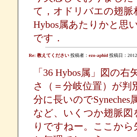
て，オドリバエの翅脈
Hybos属あたりかと
です．
Re: 教えてください
投稿者：
ezo-aphid
投稿日：2012/03
「36 Hybos属」図
さ（＝分岐位置）が判
分に長いのでSynech
など、いくつか翅脈図
りですねー。ここから