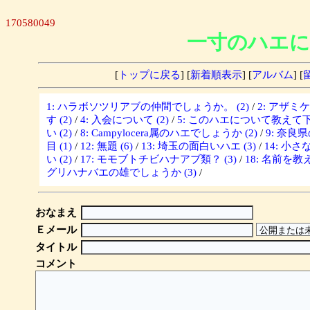
170580049
一寸のハエに
[
トップに戻る
] [
新着順表示
] [
アルバム
] [
1: ハラボソツリアブの仲間でしょうか。 (2)
/
2: アザミ
す (2)
/
4: 入会について (2)
/
5: このハエについて教えて下さ
い (2)
/
8: Campylocera属のハエでしょうか (2)
/
9: 奈良
目 (1)
/
12: 無題 (6)
/
13: 埼玉の面白いハエ (3)
/
14: 小さな
い (2)
/
17: モモブトチビハナアブ類？ (3)
/
18: 名前を教
グリハナバエの雄でしょうか (3)
/
おなまえ
Ｅメール
タイトル
コメント