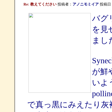
Re: 教えてください
投稿者：
アノニモミイア
投稿日：20
バグ
を見
まし
Syn
が鮮
いよ
pol
で真っ黒にみえたり灰