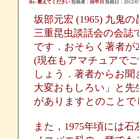
Re: 教えてください
投稿者：
田中川
投稿日：2012/03/1
坂部元宏 (1965) 九鬼
三重昆虫談話会の会誌
です．おそらく著者が
(現在もアマチュアで
しょう．著者からお聞
大変おもしろい」と先
がありますとのことで
また，1975年頃には