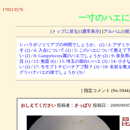
170513576
一寸のハエに
[
トップに戻る
] [
通常表示
] [
アルバム
] [
留
1: ハラボソツリアブの仲間でしょうか。 (2)
/
2: アザミ
す (2)
/
4: 入会について (2)
/
5: このハエについて教えて下さ
い (2)
/
8: Campylocera属のハエでしょうか (2)
/
9: 奈良
目 (1)
/
12: 無題 (6)
/
13: 埼玉の面白いハエ (3)
/
14: 小さな
い (2)
/
17: モモブトチビハナアブ類？ (3)
/
18: 名前を教
グリハナバエの雄でしょうか (3)
/
[ 指定コメント (No.5
おしえてください
投稿者：
さっぱり
投稿日：2009/09/07(