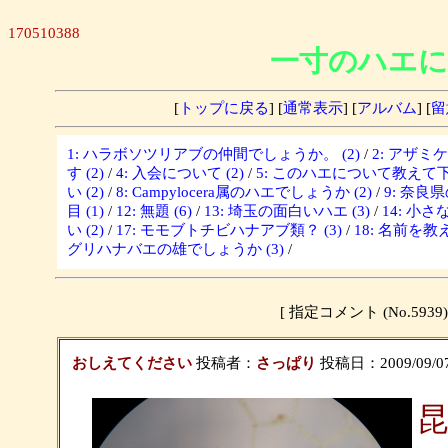
170510388
一寸のハエに
[
トップに戻る
] [
通常表示
] [
アルバム
] [
留
1: ハラボソツリアブの仲間でしょうか。 (2)
/
2: アザミ
す (2)
/
4: 入会について (2)
/
5: このハエについて教えて下さ
い (2)
/
8: Campylocera属のハエでしょうか (2)
/
9: 奈良
目 (1)
/
12: 無題 (6)
/
13: 埼玉の面白いハエ (3)
/
14: 小さな
い (2)
/
17: モモブトチビハナアブ類？ (3)
/
18: 名前を教
グリハナバエの雄でしょうか (3)
/
[ 指定コメント (No.5
おしえてください
投稿者：
さっぱり
投稿日：2009/09/07(