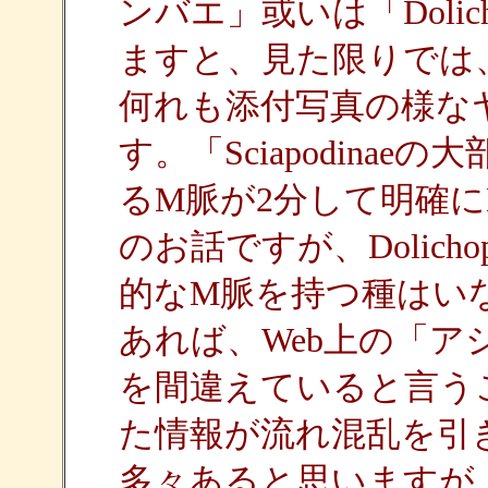
ンバエ」或いは「Dolich
ますと、見た限りでは
何れも添付写真の様な
す。「Sciapodina
るM脈が2分して明確に
のお話ですが、Dolich
的なM脈を持つ種はい
あれば、Web上の「
を間違えていると言う
た情報が流れ混乱を引
多々あると思いますが