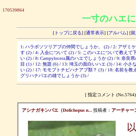
170539864
一寸のハエに
[
トップに戻る
] [
通常表示
] [
アルバム
] [
留
1: ハラボソツリアブの仲間でしょうか。 (2)
/
2: アザミ
す (2)
/
4: 入会について (2)
/
5: このハエについて教えて下さ
い (2)
/
8: Campylocera属のハエでしょうか (2)
/
9: 奈良
目 (1)
/
12: 無題 (6)
/
13: 埼玉の面白いハエ (3)
/
14: 小さな
い (2)
/
17: モモブトチビハナアブ類？ (3)
/
18: 名前を教
グリハナバエの雄でしょうか (3)
/
[ 指定コメント (No.5
アシナガキンバエ（Dolichopus n...
投稿者：
アーチャー
以