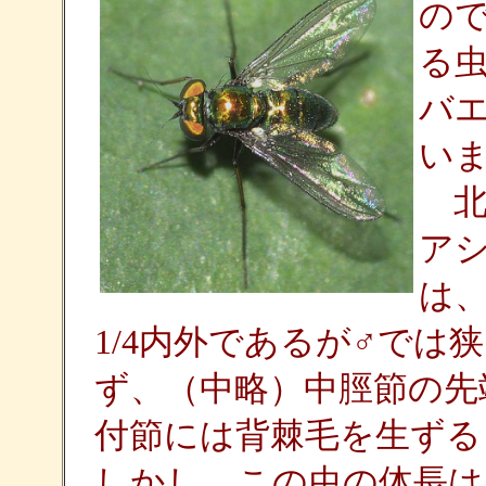
の
る
バエ（
い
北
アシ
は、
1/4内外であるが♂では
ず、（中略）中脛節の先
付節には背棘毛を生ずる
しかし、この虫の体長は