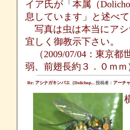
イア氏が「本属（Dolic
息しています」と述べて
写真は虫は本当にアシ
宜しく御教示下さい。
（2009/07/04：東
弱、前翅長約３．０ｍｍ
Re: アシナガキンバエ（Dolichop...
投稿者：
アーチ