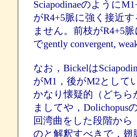
Sciapodinaeのよ
がR4+5脈に強く接近
ません。前枝がR4+5
でgently convergent,
なお，BickelはSciap
がM1，後がM2とし
かなり懐疑的（どちら
ましてや，Dolicho
回湾曲をした段階から
のと解釈すべきで，翅