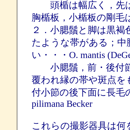
頭楯は幅広く，先は
胸楯板，小楯板の剛毛
２．小腮鬚と脚は黒褐
たような帯がある；中
い・・・O. mantis (DeGe
小腮鬚，前・後付節
覆われ縁の帯や斑点を
付小節の後下面に長毛
pilimana Becker
これらの撮影器具は何