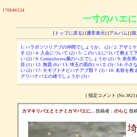
170646524
一寸のハエに
[
トップに戻る
] [
通常表示
] [
アルバム
] [
留
1: ハラボソツリアブの仲間でしょうか。 (2)
/
2: アザミ
す (2)
/
4: 入会について (2)
/
5: このハエについて教えて下さ
い (2)
/
8: Campylocera属のハエでしょうか (2)
/
9: 奈良
目 (1)
/
12: 無題 (6)
/
13: 埼玉の面白いハエ (3)
/
14: 小さな
い (2)
/
17: モモブトチビハナアブ類？ (3)
/
18: 名前を教
グリハナバエの雄でしょうか (3)
/
[ 指定コメント (No.3
カマキリバエとミナミカマバエに...
投稿者：
のらじ
投稿日
埼