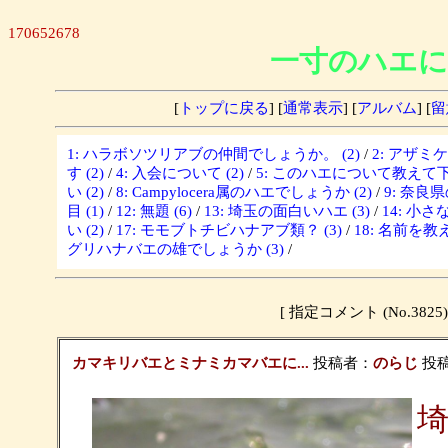
170652678
一寸のハエに
[
トップに戻る
] [
通常表示
] [
アルバム
] [
留
1: ハラボソツリアブの仲間でしょうか。 (2)
/
2: アザミ
す (2)
/
4: 入会について (2)
/
5: このハエについて教えて下さ
い (2)
/
8: Campylocera属のハエでしょうか (2)
/
9: 奈良
目 (1)
/
12: 無題 (6)
/
13: 埼玉の面白いハエ (3)
/
14: 小さな
い (2)
/
17: モモブトチビハナアブ類？ (3)
/
18: 名前を教
グリハナバエの雄でしょうか (3)
/
[ 指定コメント (No.3
カマキリバエとミナミカマバエに...
投稿者：
のらじ
投稿日
埼