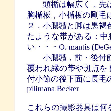
頭楯は幅広く，先は
胸楯板，小楯板の剛毛
２．小腮鬚と脚は黒褐
たような帯がある；中
い・・・O. mantis (DeGe
小腮鬚，前・後付節
覆われ縁の帯や斑点を
付小節の後下面に長毛
pilimana Becker
これらの撮影器具は何