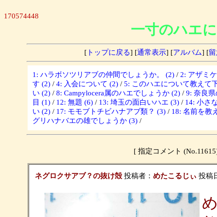
170574448
一寸のハエに
[
トップに戻る
] [
通常表示
] [
アルバム
] [
留
1: ハラボソツリアブの仲間でしょうか。 (2)
/
2: アザミ
す (2)
/
4: 入会について (2)
/
5: このハエについて教えて下さ
い (2)
/
8: Campylocera属のハエでしょうか (2)
/
9: 奈良
目 (1)
/
12: 無題 (6)
/
13: 埼玉の面白いハエ (3)
/
14: 小さな
い (2)
/
17: モモブトチビハナアブ類？ (3)
/
18: 名前を教
グリハナバエの雄でしょうか (3)
/
[ 指定コメント (No.11
ネグロクサアブ？の抜け殻
投稿者：
めたこるじぃ
投稿日：2