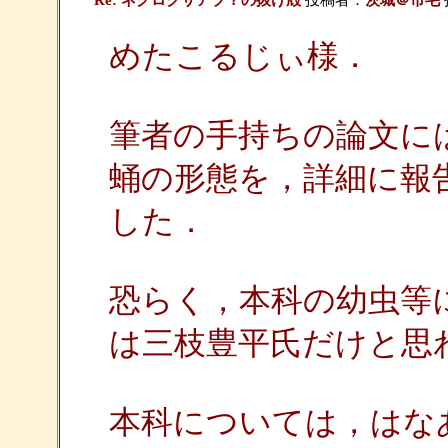
Re: ネグロクサアブ？の抜け殻
投稿者：
茨城＠市毛
めたこるじぃ様．
筆者の手持ちの論文に
蛹の形態を，詳細に報
した．
恐らく，本科の幼虫等
は三枝豊平氏だけと思
本科については，はなあぶN