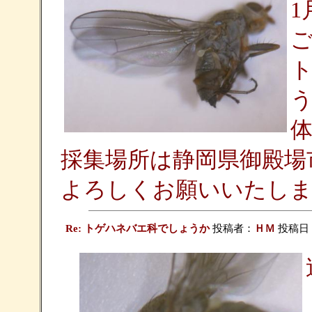
1
体
採集場所は静岡県御殿場
よろしくお願いいたしま
Re: トゲハネバエ科でしょうか
投稿者：
ＨＭ
投稿日：20