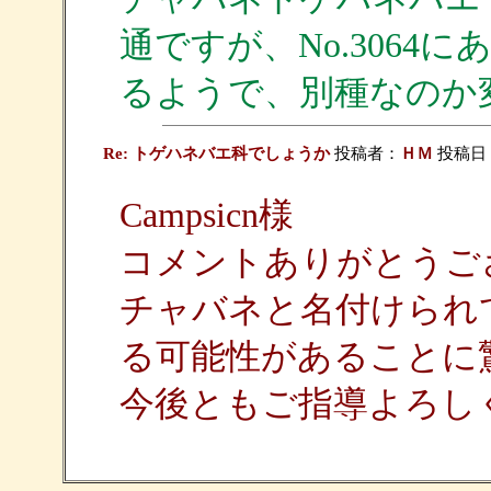
通ですが、No.306
るようで、別種なのか
Re: トゲハネバエ科でしょうか
投稿者：
ＨＭ
投稿日：20
Campsicn様
コメントありがとうご
チャバネと名付けられ
る可能性があることに
今後ともご指導よろし