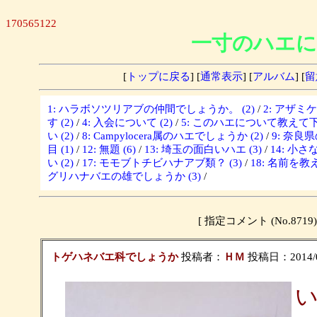
170565122
一寸のハエに
[
トップに戻る
] [
通常表示
] [
アルバム
] [
留
1: ハラボソツリアブの仲間でしょうか。 (2)
/
2: アザミ
す (2)
/
4: 入会について (2)
/
5: このハエについて教えて下さ
い (2)
/
8: Campylocera属のハエでしょうか (2)
/
9: 奈良
目 (1)
/
12: 無題 (6)
/
13: 埼玉の面白いハエ (3)
/
14: 小さな
い (2)
/
17: モモブトチビハナアブ類？ (3)
/
18: 名前を教
グリハナバエの雄でしょうか (3)
/
[ 指定コメント (No.8
トゲハネバエ科でしょうか
投稿者：
ＨＭ
投稿日：2014/01/