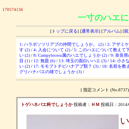
170574136
一寸のハエに
[
トップに戻る
] [
通常表示
] [
アルバム
] [
留
1: ハラボソツリアブの仲間でしょうか。 (2)
/
2: アザミ
す (2)
/
4: 入会について (2)
/
5: このハエについて教えて下さ
い (2)
/
8: Campylocera属のハエでしょうか (2)
/
9: 奈良
目 (1)
/
12: 無題 (6)
/
13: 埼玉の面白いハエ (3)
/
14: 小さな
い (2)
/
17: モモブトチビハナアブ類？ (3)
/
18: 名前を教
グリハナバエの雄でしょうか (3)
/
[ 指定コメント (No.8
トゲハネバエ科でしょうか
投稿者：
ＨＭ
投稿日：2014/01/