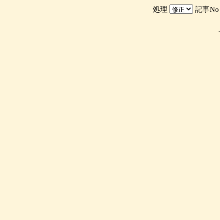
処理
記事N