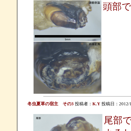
頭部
冬虫夏草の宿主 その3
投稿者：
K.Y
投稿日：2012/10/
尾部