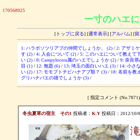
170568925
一寸のハエに
[
トップに戻る
] [
通常表示
] [
アルバム
] [
留
1: ハラボソツリアブの仲間でしょうか。 (2)
/
2: アザミ
す (2)
/
4: 入会について (2)
/
5: このハエについて教えて下さ
い (2)
/
8: Campylocera属のハエでしょうか (2)
/
9: 奈良
目 (1)
/
12: 無題 (6)
/
13: 埼玉の面白いハエ (3)
/
14: 小さな
い (2)
/
17: モモブトチビハナアブ類？ (3)
/
18: 名前を教
グリハナバエの雄でしょうか (3)
/
[ 指定コメント (No.7
冬虫夏草の宿主 その1
投稿者：
K.Y
投稿日：2012/10/02(