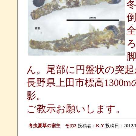
ん。尾部に円盤状の突起
長野県上田市標高1300
影。
ご教示お願いします。
冬虫夏草の宿主 その2
投稿者：
K.Y
投稿日：2012/10/