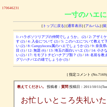
170646231
一寸のハエに
[
トップに戻る
] [
通常表示
] [
アルバム
] [
留
1: ハラボソツリアブの仲間でしょうか。 (2)
/
2: アザミ
す (2)
/
4: 入会について (2)
/
5: このハエについて教えて下さ
い (2)
/
8: Campylocera属のハエでしょうか (2)
/
9: 奈良
目 (1)
/
12: 無題 (6)
/
13: 埼玉の面白いハエ (3)
/
14: 小さな
い (2)
/
17: モモブトチビハナアブ類？ (3)
/
18: 名前を教
グリハナバエの雄でしょうか (3)
/
[ 指定コメント (No.7
教えてください。
投稿者：
質問
投稿日：2011/10/11(Tue)
お忙しいところ失礼いた