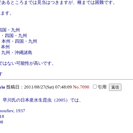
であるところまでは見当はつきますが、種までは困難です。
れます。
州・四国・九州
・本州・四国・九州
北海道・本州・四国・九州
道・本州
地方・九州・沖縄諸島
ではない可能性が高いです。
す
ia
投稿日：2011/08/27(Sat) 07:48:09
No.7090
引用
早川氏の日本産水生昆虫（2005）では、
ufiev, 1937
18
98