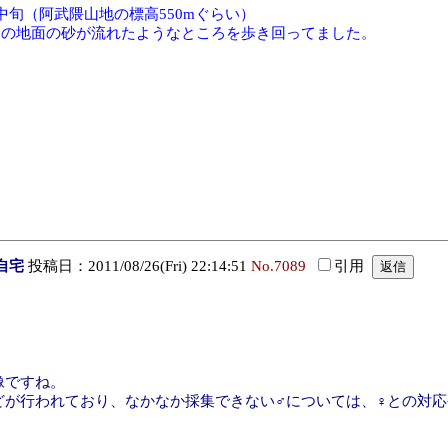
中旬（阿武隈山地の標高550mぐらい）
道の地面の砂が流れたようなところを歩き回ってました。
自宅
投稿日：2011/08/26(Fri) 22:14:51
No.7089
引用
像ですね。
どが行われており、なかなか採集できない♂については、♀との対