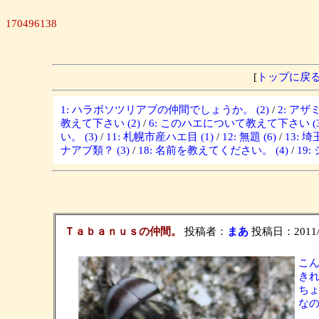
170496138
[
トップに戻
1: ハラボソツリアブの仲間でしょうか。 (2)
/
2: ア
教えて下さい (2)
/
6: このハエについて教えて下さい (3
い。 (3)
/
11: 札幌市産ハエ目 (1)
/
12: 無題 (6)
/
13: 
ナアブ類？ (3)
/
18: 名前を教えてください。 (4)
/
19
Ｔａｂａｎｕｓの仲間。
投稿者：
まあ
投稿日：2011/08/
こ
き
ちょ
なの