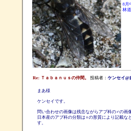
8月
林
Re: Ｔａｂａｎｕｓの仲間。
投稿者：
ケンセイ@
まあ様
ケンセイです。
問い合わせの画像は残念ながらアブ科の♂の画
日本産のアブ科の分類は♀の形質により記載な
す。