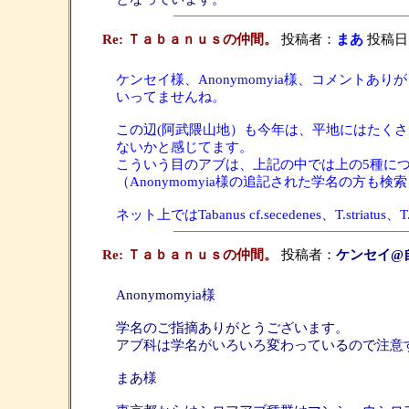
Re: Ｔａｂａｎｕｓの仲間。
投稿者：
まあ
投稿日：20
ケンセイ様、Anonymomyia様、コメン
いってませんね。
この辺(阿武隈山地）も今年は、平地にはたく
ないかと感じてます。
こういう目のアブは、上記の中では上の5種に
（Anonymomyia様の追記された学名の方
ネット上ではTabanus cf.secedenes、T.str
Re: Ｔａｂａｎｕｓの仲間。
投稿者：
ケンセイ@
Anonymomyia様
学名のご指摘ありがとうございます。
アブ科は学名がいろいろ変わっているので注意
まあ様