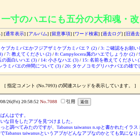
一寸のハエにも五分の大和魂・改
る
] [
通常表示
] [
アルバム
] [
留意事項
] [
ワード検索
] [
過去ログ
] [
旧過去
ザミケブカミバエかフジアザミケブカミバエ？ (2)
/
3: ご確認をお願いし
)
/
7: 教えてください (2)
/
8: Campylocera属のハエでしょうか (2)
/
埼玉の面白いハエ (3)
/
14: 小さなハエ (3)
/
15: 名前を教えてください (2
: シラミバエの仲間について (3)
/
20: タケノコモグリハナバエの雄でし
[ 指定コメント (No.7093) の関連スレッドを表示しています。 ]
26(Fri) 20:58:52
No.7088
引用
んばんはです。
れいな目をしたアブを見つけました。
っと調べてみたのですが、Tabanus taiwanus n.spと書かれた
でTabanus taiwanusというアブがどんなアブなのかとても気