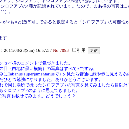
フアブ、シロフアブ、ギシロフアブの3種が記録されています。
ンシロフアブの4種が記録されています。なので、まあ様の写真はこ
^^）。
ンが♂も♀とほぼ同じであると仮定すると「シロフアブ」の可能性
ます
11/08/28(Sun) 16:57:57
No.7093
引用
ンセイ様のコメントで気づきました。
の目（白地に黒い横筋）の写真はすべて♂ですね。
みにTabanus superjumentariusで♀を見たら普通に緑や赤に見え
たひとつ勉強になりました。ありがとうございます。
れで同じ場所で撮ったシロフアブ♀の写真を見てみましたら目以外
もシロフアブ♂のように思えてきました。
の写真も載せてみます。どうでしょう？