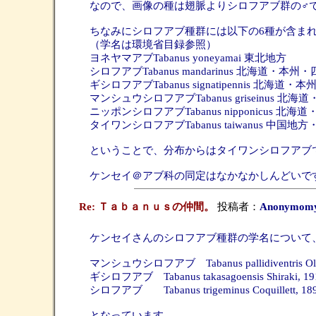
なので、画像の種は翅脈よりシロフアブ群の♂
ちなみにシロフアブ種群には以下の6種が含ま
（学名は環境省目録参照）
ヨネヤマアブTabanus yoneyamai 東北地方
シロフアブTabanus mandarinus 北海道・本
ギシロフアブTabanus signatipennis 北海道
マンシュウシロフアブTabanus griseinus 
ニッポンシロフアブTabanus nipponicus 北海
タイワンシロフアブTabanus taiwanus 中国
ということで、分布からはタイワンシロフアブ
ケンセイ＠アブ科の同定はなかなかしんどいで
Re: Ｔａｂａｎｕｓの仲間。
投稿者：
Anonymomy
ケンセイさんのシロフアブ種群の学名について、
マンシュウシロフアブ Tabanus pallidiventris Olso
ギシロフアブ Tabanus takasagoensis Shiraki, 19
シロフアブ Tabanus trigeminus Coquillett, 18
となっています。