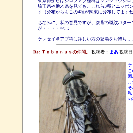
東京都からはシロフアブ種群はマンシュウシロ
埼玉県や栃木県を見ても、これら3種とニッポ
す（分布からもこの4種が関東に分布してますね
ちなみに、私の意見ですが、腹背の斑紋パター
が・・・・^^;;;;
ケンセイ＠アブ科に詳しい方の登場をお待ちし
Re: Ｔａｂａｎｕｓの仲間。
投稿者：
まあ
投稿日：20
ケ
こ
因
ま
そ
私
♀