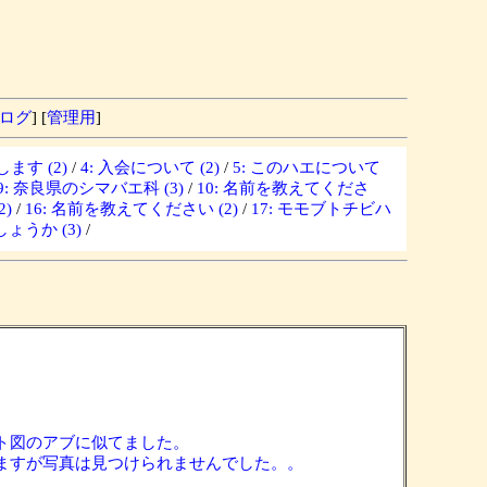
ログ
] [
管理用
]
ます (2)
/
4: 入会について (2)
/
5: このハエについて
9: 奈良県のシマバエ科 (3)
/
10: 名前を教えてくださ
)
/
16: 名前を教えてください (2)
/
17: モモブトチビハ
ょうか (3)
/
イラスト図のアブに似てました。
になりますが写真は見つけられませんでした。。