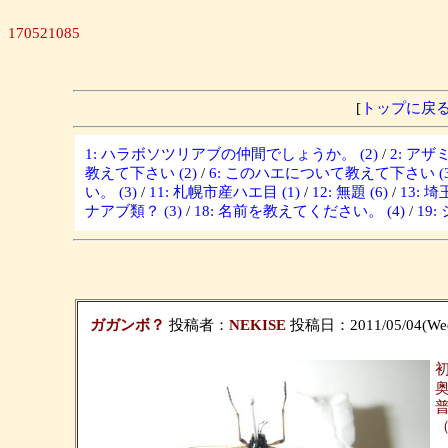
170521085
[
トップに戻
1: ハラボソツリアブの仲間でしょうか。 (2)
/
2: ア
教えて下さい (2)
/
6: このハエについて教えて下さい (3
い。 (3)
/
11: 札幌市産ハエ目 (1)
/
12: 無題 (6)
/
13: 
ナアブ類？ (3)
/
18: 名前を教えてください。 (4)
/
19
ガガンボ？
投稿者：
NEKISE
投稿日：2011/05/04(Wed)
初
（