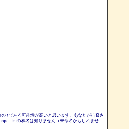
nder, 1954の♀である可能性が高いと思います。あなたが推察さ
boposticaの和名は知りません（未命名かもしれませ