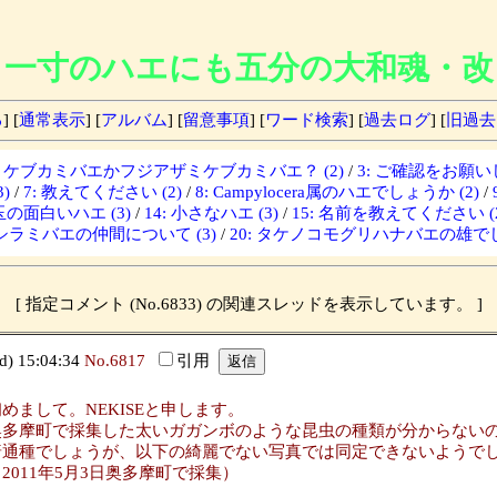
一寸のハエにも五分の大和魂・改
る
] [
通常表示
] [
アルバム
] [
留意事項
] [
ワード検索
] [
過去ログ
] [
旧過去
ザミケブカミバエかフジアザミケブカミバエ？ (2)
/
3: ご確認をお願いし
)
/
7: 教えてください (2)
/
8: Campylocera属のハエでしょうか (2)
/
埼玉の面白いハエ (3)
/
14: 小さなハエ (3)
/
15: 名前を教えてください (2
: シラミバエの仲間について (3)
/
20: タケノコモグリハナバエの雄でし
[ 指定コメント (No.6833) の関連スレッドを表示しています。 ]
 15:04:34
No.6817
引用
めまして。NEKISEと申します。
奥多摩町で採集した太いガガンボのような昆虫の種類が分からない
普通種でしょうが、以下の綺麗でない写真では同定できないようで
2011年5月3日奥多摩町で採集）