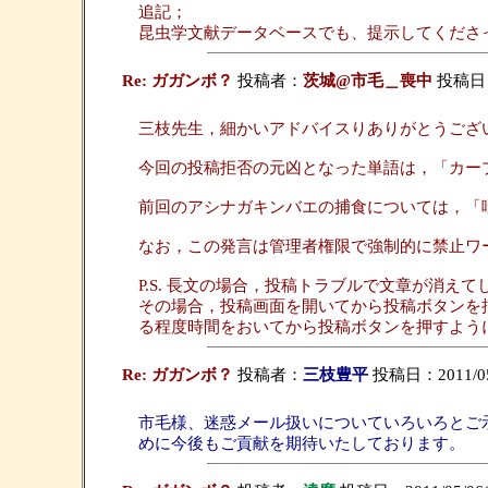
追記；
昆虫学文献データベースでも、提示してくださ
Re: ガガンボ？
投稿者：
茨城@市毛＿喪中
投稿日：20
三枝先生，細かいアドバイスりありがとうござ
今回の投稿拒否の元凶となった単語は，「カー
前回のアシナガキンバエの捕食については，「
なお，この発言は管理者権限で強制的に禁止ワ
P.S. 長文の場合，投稿トラブルで文章が消
その場合，投稿画面を開いてから投稿ボタンを
る程度時間をおいてから投稿ボタンを押すよう
Re: ガガンボ？
投稿者：
三枝豊平
投稿日：2011/05/0
市毛様、迷惑メール扱いについていろいろとご
めに今後もご貢献を期待いたしております。