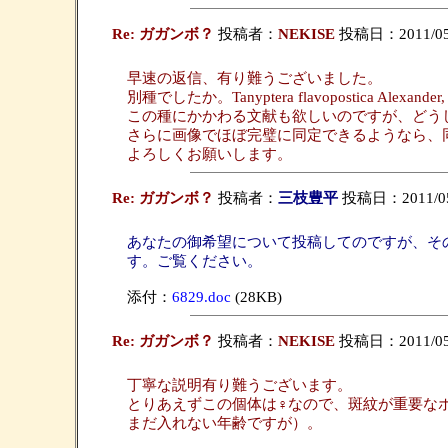
Re: ガガンボ？
投稿者：
NEKISE
投稿日：2011/05/0
早速の返信、有り難うございました。
別種でしたか。Tanyptera flavopostica
この種にかかわる文献も欲しいのですが、どう
さらに画像でほぼ完璧に同定できるようなら、
よろしくお願いします。
Re: ガガンボ？
投稿者：
三枝豊平
投稿日：2011/05/0
あなたの御希望について投稿してのですが、そ
す。ご覧ください。
添付：
6829.doc
(28KB)
Re: ガガンボ？
投稿者：
NEKISE
投稿日：2011/05/0
丁寧な説明有り難うございます。
とりあえずこの個体は♀なので、斑紋が重要な
まだ入れない年齢ですが）。