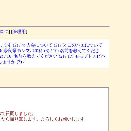
ログ
] [
管理用
]
ます (2)
/
4: 入会について (2)
/
5: このハエについて
9: 奈良県のシマバエ科 (3)
/
10: 名前を教えてくださ
)
/
16: 名前を教えてください (2)
/
17: モモブトチビハ
ょうか (3)
/
ので質問しました。
したら撮り直します。よろしくお願いします。