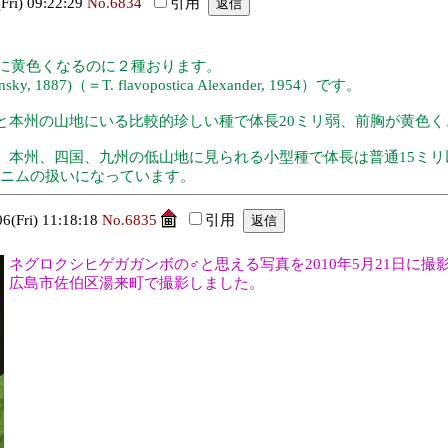
i) 09:22:29
No.6834
引用
明瞭に黄色くなるのに２種おります。
tschinsky, 1887)（＝T. flavopostica Alexander, 1954）です。
と本州の山地にいる比較的珍しい種で体長20ミリ弱、前胸が黄色く
。本州、四国、九州の低山地に見られる小型種で体長は普通15ミ
aのシノニムの扱いになっています。
Fri) 11:18:18
No.6835
引用
ネグロクシヒゲガガンボの♂と思える写真を2010年5月21日に
広島市佐伯区湯来町で撮影しました。