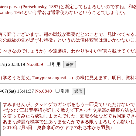
a parva (Portschinsky, 1887)と断定してもよろしいので
ca Alexander, 1954という学名は通常使わないということでしょうか。
有り難うございます。翅の斑紋が重要だとのことで、見比べてみる
羽の縁紋の先が黒ずむ特徴」というのは個体変異は無いか少ないこ
くべきなのでしょうか）や達磨様、わかりやすい写真を載せてくだ
i) 23:38:19
No.6839
引用
覚え, Tanyptera angusti....）の様に見えます。明日
7(Sat) 15:41:37
No.6840
引用
すみませんが、クシヒゲガガンボをもう一匹見ていただけないで
♂なので三枝豊平様が詳しく教えて下さった交尾器の観察方法を
を使ってみたら成功しませんでした。翅脈や紋などでも同定でき
あまり綺麗な標本ではありませんができる限りよろしくお願いし
(2010年2月5日 奥多摩町のケヤキの朽ち木から羽脱）