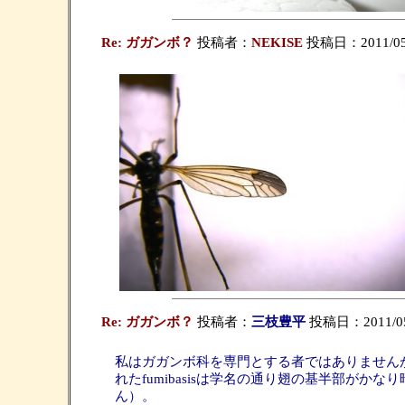
Re: ガガンボ？
投稿者：
NEKISE
投稿日：2011/05/0
Re: ガガンボ？
投稿者：
三枝豊平
投稿日：2011/05/0
私はガガンボ科を専門とする者ではありませんが、Takaha
れたfumibasisは学名の通り翅の基半部がかな
ん）。