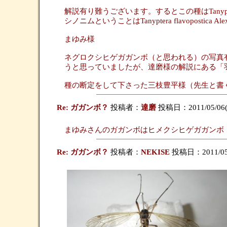
解説有り難うございます。するとこの種はTanypter
シノニムということはTanyptera flavoposti
まゆみ様
ネグロクシヒゲガガンボ（と思われる）の写真
うと思っていましたが、達磨様の解説にある「
種の断定をして下さった三枝豊平様（先生と書
Re: ガガンボ？
投稿者：
達磨
投稿日：2011/05/06(Fr
まゆみさんのガガンボはヒメクシヒゲガガンボ（学名うろ
Re: ガガンボ？
投稿者：
NEKISE
投稿日：2011/05/0