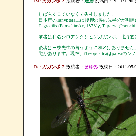
Re: ガガンボ？
投稿者：
達磨
投稿日：2011/05/06(Fr
しばらく見ていなくて失礼しました。
日本産のTanypteraには後脚の脛の先半分が
T. gracilis (Portschinsky, 1873)とT. parva (Por
前者は和名シロアシクシヒゲガガンボ。北海道
後者は三枝先生の言うように和名はありません
徴があります。現在、flavoposticaはparv
Re: ガガンボ？
投稿者：
まゆみ
投稿日：2011/05/06(