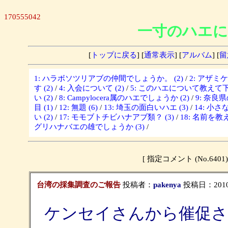
170555042
一寸のハエに
[
トップに戻る
] [
通常表示
] [
アルバム
] [
留
1: ハラボソツリアブの仲間でしょうか。 (2)
/
2: アザミ
す (2)
/
4: 入会について (2)
/
5: このハエについて教えて下さ
い (2)
/
8: Campylocera属のハエでしょうか (2)
/
9: 奈良
目 (1)
/
12: 無題 (6)
/
13: 埼玉の面白いハエ (3)
/
14: 小さな
い (2)
/
17: モモブトチビハナアブ類？ (3)
/
18: 名前を教
グリハナバエの雄でしょうか (3)
/
[ 指定コメント (No.6
台湾の採集調査のご報告
投稿者：
pakenya
投稿日：2010/07
ケンセイさんから催促さ