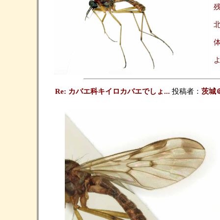
体
Re: カバエ科キイロカバエでしょ...
投稿者：
茨城