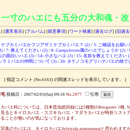
一寸のハエにも五分の大和魂・改
る
] [
通常表示
] [
アルバム
] [
留意事項
] [
ワード検索
] [
過去ログ
] [
旧過去
ザミケブカミバエかフジアザミケブカミバエ？ (2)
/
3: ご確認をお願いし
)
/
7: 教えてください (2)
/
8: Campylocera属のハエでしょうか (2)
/
埼玉の面白いハエ (3)
/
14: 小さなハエ (3)
/
15: 名前を教えてください (2
: シラミバエの仲間について (3)
/
20: タケノコモグリハナバエの雄でし
[ 指定コメント (No.6163) の関連スレッドを表示しています。 ]
市毛
投稿日：2007/02/03(Sat) 09:18
No.2977
引用
バエ科については、日本昆虫総目録には5種類(Olbiogaster 1種, S
を見るとキイロカバエ・スズキカバエ・マダラカバエが時折リスト
いることが無いのが気になっております。
真のカバエは、キイロカバエSylvicola matsumuraiと思われ