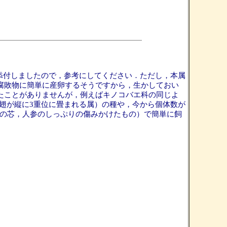
図を添付しましたので，参考にしてください．ただし，本属
腐敗物に簡単に産卵するそうですから，生かしておい
たことがありませんが，例えばキノコバエ科の同じよ
淡色，翅が縦に3重位に畳まれる属）の種や，今から個体数が
ば果物の芯，人参のしっぷりの傷みかけたもの）で簡単に飼