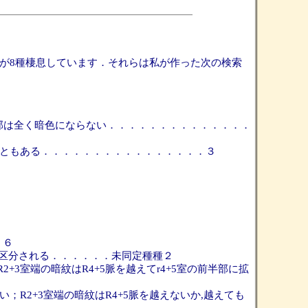
Sylvicola属が8種棲息しています．それらは私が作った次の検索
端部は全く暗色にならない．．．．．．．．．．．．．．
ともある．．．．．．．．．．．．．．．．３
．６
区分される．．．．．．未同定種種２
3室端の暗紋はR4+5脈を越えてr4+5室の前半部に拡
R2+3室端の暗紋はR4+5脈を越えないか,越えても