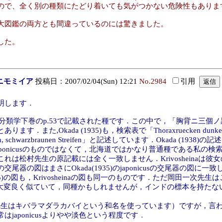
ので、全く別の種類にたどり着いても気がつかない危険性もありま
大図鑑の両方とも間違っているのには驚きました。
した。
ニモミイア
投稿日：2007/02/04(Sun) 12:21
No.2984
引用
明します．
15年に昆虫分類学下巻のp.53で記載された種です．この中で，「胸背
da (1935)も，検索表で「Thoraxruecken dunkel grau, mit
utlichen, schwarzbraunen Streifen」と記述しています．Okada (19
japonicusのものではなくて，北海道ではかなり普通種である私
村先生の原記載には全く一致しません．Krivosheinaは彼女の極東
sの交尾器の図はまさにOkada(1935)のjaponicusの交尾器
a (1935)の図も，Krivosheinaの図も同一のものです．ただ岡
tus Brunettiに大変良く似ていて，同種かもしれませんが，インドの
カバエ（松村先生はキバラマダラカバイという和名を使っています）ですが
aponicusよりやや淡色という程度です．