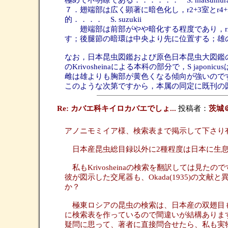
極めて不明瞭である．．．．．． S. matsumura
７．翅端部は広く顕著に暗色化し，r2+3室とr
的．．．． S. suzukii
翅端部は前部がやや暗化する程度であり，r2+
す；後腿節の暗環は中央より先に位置する；雄
なお，日本昆虫図鑑および原色日本昆虫大図鑑のS. ma
のKrivosheinaによる本科の部分で，S japoni
雌は雄よりも胸部が黄色くなる傾向が強いので
このような次第ですから，本属の同定に既刊の
Re: カバエ科キイロカバエでしょ...
投稿者：
茨城
アノニモミイア様、検索表まで掲示して下さり
日本産昆虫総目録以外に2種程度は日本に生息
私もKrivosheinaの検索を翻訳しては見
彼が図示した交尾器も、Okada(1935)の文献
か？
極東ロシアの昆虫の検索は、日本産の双翅目も
に検索表を作っているので間違いが結構ありま
疑問に思って、著者に直接問合せたら、私も実