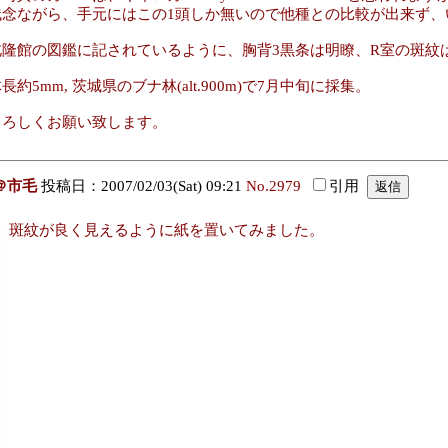
残念ながら、手元にはこの1頭しか無いので他種との比較が出来ず、
北隆館の図鑑に記されているように、胸背3黒条は明瞭、R室の斑紋
長約5mm, 茨城県のブナ林(alt.900m)で7月中旬に採集。
よろしくお願い致します。
＠市毛
投稿日：2007/02/03(Sat) 09:21
No.2979
引用
斑紋が良く見えるように紙を置いてみました。