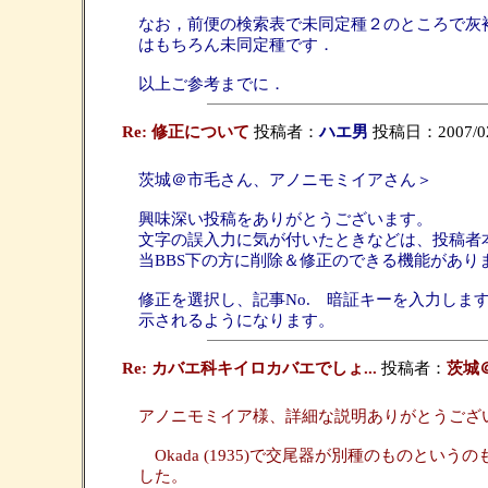
なお，前便の検索表で未同定種２のところで灰褐色上
はもちろん未同定種です．
以上ご参考までに．
Re: 修正について
投稿者：
ハエ男
投稿日：2007/02/
茨城＠市毛さん、アノニモミイアさん＞
興味深い投稿をありがとうございます。
文字の誤入力に気が付いたときなどは、投稿者
当BBS下の方に削除＆修正のできる機能があり
修正を選択し、記事No. 暗証キーを入力し
示されるようになります。
Re: カバエ科キイロカバエでしょ...
投稿者：
茨城
アノニモミイア様、詳細な説明ありがとうござ
Okada (1935)で交尾器が別種のもの
した。