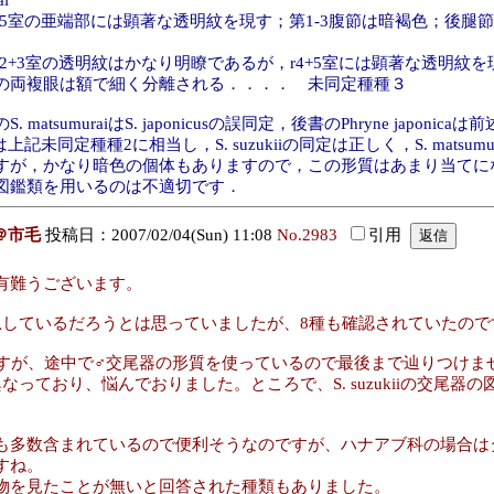
i
4+5室の亜端部には顕著な透明紋を現す；第1-3腹節は暗褐色；後
3室の透明紋はかなり明瞭であるが，r4+5室には顕著な透明紋を現
の両複眼は額で細く分離される．．．． 未同定種種３
tsumuraiはS. japonicusの誤同定，後書のPhryne jap
cusは上記未同定種種2に相当し，S. suzukiiの同定は正しく，S. matsu
すが，かなり暗色の個体もありますので，この形質はあまり当てに
図鑑類を用いるのは不適切です．
＠市毛
投稿日：2007/02/04(Sun) 11:08
No.2983
引用
有難うございます。
しているだろうとは思っていましたが、8種も確認されていたので
たのですが、途中で♂交尾器の形質を使っているので最後まで辿りつけ
と異なっており、悩んでおりました。ところで、S. suzukiiの交尾
多数含まれているので便利そうなのですが、ハナアブ科の場合は
すね。
物を見たことが無いと回答された種類もありました。