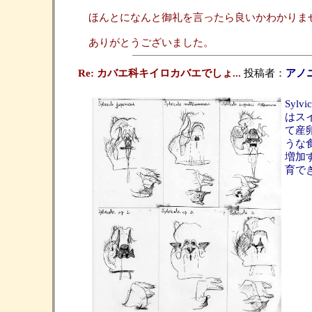
ほんとになんと御礼を言ったら良いかわかりま
ありがとうございました。
Re: カバエ科キイロカバエでしょ...
投稿者：
アノ
Sy
はス
て産
うな
増加
育で