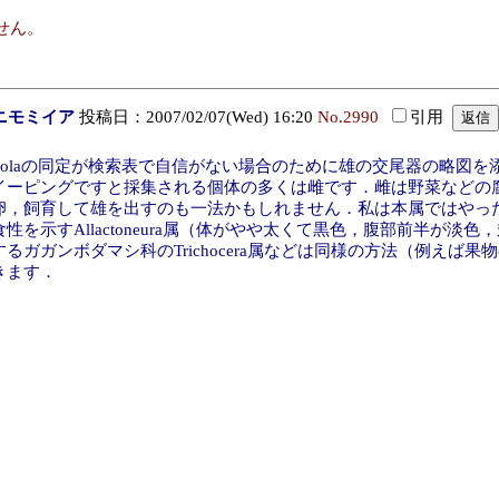
せん。
ニモミイア
投稿日：2007/02/07(Wed) 16:20
No.2990
引用
lvicolaの同定が検索表で自信がない場合のために雄の交尾器の略
イーピングですと採集される個体の多くは雌です．雌は野菜などの
卵，飼育して雄を出すのも一法かもしれません．私は本属ではやっ
食性を示すAllactoneura属（体がやや太くて黒色，腹部前半が
するガガンボダマシ科のTrichocera属などは同様の方法（例え
きます．