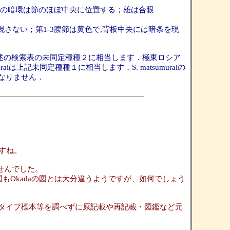
腿節の暗環は節のほぼ中央に位置する；雄は合眼
さない；第1-3腹節は黄色で,背板中央には暗条を現
onicaは前述の検索表の未同定種種２に相当します．極東ロシア
muraiは上記未同定種種１に相当します．S. matsumuraiの
なりません．
すね。
ませんでした。
器の図もOkadaの図とは大分違うようですが、如何でしょう
タイプ標本等を調べずに原記載や再記載・図鑑など元