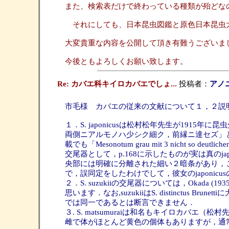
また、検索表だけで終わっている種類が殆どな
それにしても、日本昆虫図鑑と原色日本昆虫
大変貴重な内容を公開して頂き有難うございま
今後ともよろしくお願い致します。
Re: カバエ科キイロカバエでしょ...
投稿者：
アノ
市毛様 カバエの従来の文献について１，２説
１．S. japonicusは松村松年先生が19
両側ニアルモノハ少シク細ク，前縁ニ達セズ」とあります．また,Oka
載でも「Mesonotum grau mit 3 nicht so de
交尾器として，p.168に示したものが実は真の
央部には明確に分離された細い２暗条があり，これは松
で，誤同定をしたわけでして，彼女のjaponicu
２．S. suzukiiの交尾器については，Okad
思います．なお,suzukiiはS. distinc
では同一であるとは断言できません．
３. S. matsumuraiは和名もキイロ
雌で体がほとんど黄色の個体もありますが，通常はj