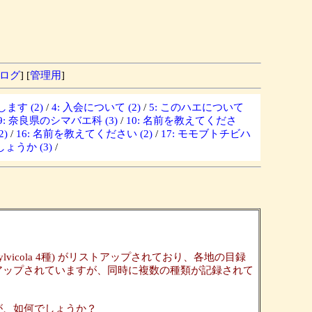
ログ
] [
管理用
]
ます (2)
/
4: 入会について (2)
/
5: このハエについて
9: 奈良県のシマバエ科 (3)
/
10: 名前を教えてくださ
)
/
16: 名前を教えてください (2)
/
17: モモブトチビハ
ょうか (3)
/
ylvicola 4種) がリストアップされており、各地の目録
アップされていますが、同時に複数の種類が記録されて
ますが、如何でしょうか？