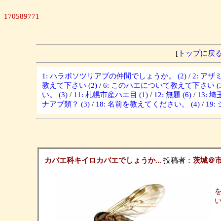
170589771
[
トップに戻
1: ハラボソツリアブの仲間でしょうか。 (2)
/
2: ア
教えて下さい (2)
/
6: このハエについて教えて下さい (3
い。 (3)
/
11: 札幌市産ハエ目 (1)
/
12: 無題 (6)
/
13: 
ナアブ類？ (3)
/
18: 名前を教えてください。 (4)
/
19
カバエ科キイロカバエでしょうか...
投稿者：
茨城＠
カ
写