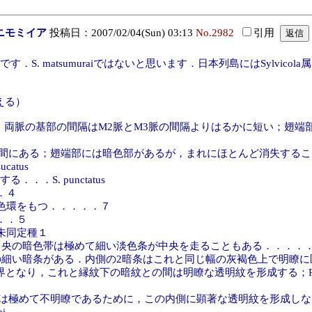
ニモミイア
投稿日：2007/02/04(Sun) 03:13
No.2982
引用
umura, 1915)です．S. matsumuraiではないと思います．日本列島には
える）
，両脈の基部の間隔はM2脈とM3脈の間隔よりはるかに短い；翅
間にある；翅端部には暗色部があるが，まれにほとんど消失するこ
atus
．．S. punctatus
．４
環をもつ．．．．．７
．．５
未同定種１
中央の暗色帯は極めて細い淡色条が中央を走ることもある．．．．
い暗条がある．内側の2暗条はこれと同じ幅の灰褐色上で明瞭に
界となり，これと縁紋下の暗紋との間は明瞭な透明紋を形成する；R2+
は極めて不明瞭であるために，この内側に顕著な透明紋を形成しない；