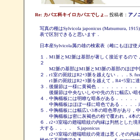
Re: カバエ科キイロカバエでしょ...
投稿者：
アノ
写真の種はSylvicola japonicus (Mats
表で区別できると思います．
日本産Sylvicola属の雄の検索表（雌にもほぼ使
１．M1脈とM2脈は基部が著しく接近するので
２
M2脈の基部はM1脈とM3脈の基部のほぼ中
２．r1室の斑紋はR2+3脈を越えない．．．S. fusuc
r1脈の斑紋はR2+3脈を越えて，R4+5室に達する．
３．後腿節は一様に黄褐色．．．．．．．．．
後腿節は中央ないしやや先の方に幅広い暗色
４．中胸楯板には明瞭な暗条がある．．．．．
中胸楯板はほぼ一様に暗色である．．．．
５．中胸楯板には幅広い3本の暗色帯があり，
中胸楯板は密に灰褐色の粉で覆われ，4本の細
６．r2+3室端の翅端暗紋の内縁は判然とした境
大する．．．． S.japonicus
r2+3室端の翅端暗紋の発達は悪く,その内縁