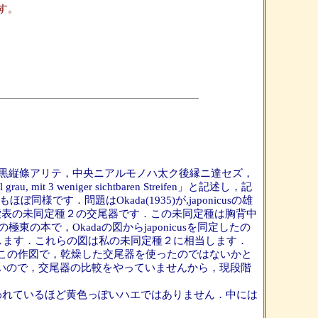
す。
ニ三個ノ黒縦條アリテ，中央ニアルモノハ太ク後縁ニ達セズ，
 3 weniger sichtbaren Streifen」と記述し，記
38)の記述もほぼ同様です．問題はOkada(1935)が,japonicusの雄
の検索表の未同定種２の交尾器です．この未同定種は胸背中
の本で，Okadaの図からjaponicusを同定したの
の図に一致します．これらの図は私の未同定種２に相当します．
田一次先生はこの作図で，乾燥した交尾器を使ったのではないかと
標本を持たないので，交尾器の比較をやっていませんから，現段階
，言われているほど黄色っぽいハエではありません．中には