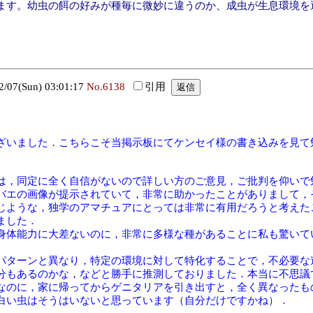
ます。幼虫の餌の好みが種毎に微妙に違うのか、成虫が生息環境を
。
7(Sun) 03:01:17
No.6138
引用
ざいました．こちらこそ当掲示板にてケンセイ様の書き込みを見て
は，同定に全く自信がないので詳しい方のご意見，ご批判を仰いで
バエの画像が提示されていて，非常に助かったことがありまして，
じような，独学のアマチュアにとっては非常に有用だろうと考えた
ました．
身体能力に大差ないのに，非常に多様な種があることに私も驚いて
パターンと異なり，特定の環境に対して特化することで，不必要な
分もあるのかな，などと勝手に推測しておりました．本当に不思議
なのに，家に帰ってからゲニタリアを引き出すと，全く異なったも
白い虫はそうはいないと思っています（自分だけですかね）．