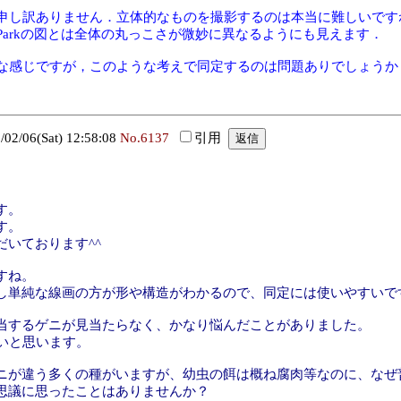
申し訳ありません．立体的なものを撮影するのは本当に難しいです
Parkの図とは全体の丸っこさが微妙に異なるようにも見えます．
たような感じですが，このような考えで同定するのは問題ありでしょうか
/06(Sat) 12:58:08
No.6137
引用
す。
す。
いております^^
すね。
し単純な線画の方が形や構造がわかるので、同定には使いやすいで
当するゲニが見当たらなく、かなり悩んだことがありました。
たいと思います。
ニが違う多くの種がいますが、幼虫の餌は概ね腐肉等なのに、なぜ
思議に思ったことはありませんか？