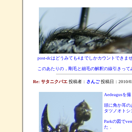
post-dcはどうみても4までしかカウント
このあたりの，剛毛と細毛の解釈の線引きって
Re: サタニクバエ
投稿者：
さんご
投稿日：2010/02/
Aedeagu
頭に角か耳のあ
タツノオトシ
Parkの図で
た．