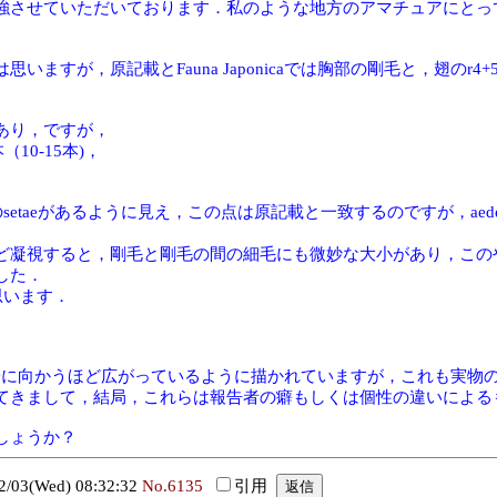
強させていただいております．私のような地方のアマチュアにとっ
ますが，原記載とFauna Japonicaでは胸部の剛毛と，翅の
aeあり，ですが，
2本（10-15本)，
のsetaeがあるように見え，この点は原記載と一致するのですが，aedeag
ど凝視すると，剛毛と剛毛の間の細毛にも微妙な大小があり，この
した．
思います．
iaが，先端に向かうほど広がっているように描かれていますが，これも
てきまして，結局，これらは報告者の癖もしくは個性の違いによる
しょうか？
03(Wed) 08:32:32
No.6135
引用