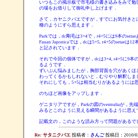
いつもこの掲示板で市毛様の書き込みをみて勉
の場をお借りして御礼申し上げます．
さて，カヤニクバエですが，すでにお気付きとは思い
種のようにすら思えます．
Parkでは，dc剛毛は3+4で，r4+5には9本のset
Fauan Japonicaでは，dcは5+5, r4+5のsetaeは1
と記されています．
それで今回の個体ですが，dcは3+4, r4+5に9本
るようです．
ずいぶん悩みましたが，胸部背面を穴があくほ
わってくるかもしれないと，むりやり解釈しま
それにしても，5+5は相当むりがあるようには
のちほど画像をアップします．
ゲニタリアですが，Parkの図のventral
みるとこのように見える瞬間があるように思え
記載文の，このような読み方って問題があるで
Re: サタニクバエ
投稿者：
さんご
投稿日：2010/02/