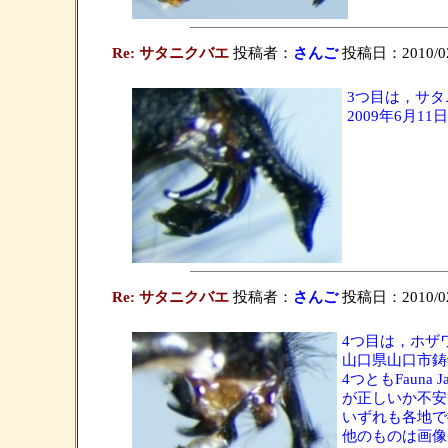
Re: サタニクバエ
投稿者：
さんご
投稿日：2010/02/
3つ目は，サタニクバ
2009年6月
Re: サタニクバエ
投稿者：
さんご
投稿日：2010/02/
4つ目は，ホザワニ
山口県山口市鋳銭
4つともFauna
が正しいか不安
いずれも各地で
他のものは画像