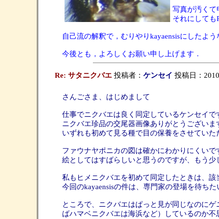
写真が汚くて
それにしても
自己流の解釈で，むりやりkayaensisにし
今後とも，よろしくお願い申し上げます．
Re: サタニクバエ
投稿者：
ケンセイ
投稿日：2010/02
さんごさま、はじめまして
仕事でニクバエは良く同定しているケンセイで
ニクバエ珍品の交尾器画像ありがとうございま
いずれも初めて見る種で目の保養をさせていただ
ファウナヤポニカの図は確かにわかりにくいで
絵としてはすばらしいと思うのですが、もう少
私もヒメニクバエを初めて同定したときは、該
今回のkayaensisの件は、専門家の登場を待ち
ところで、ニクバエはぱっと見が同じなのにゲ
ばハマベニクバエは海浜など）しているのか不