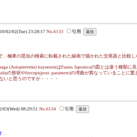
02/02(Tue) 23:28:17
No.6133
引用
で，極東の昆虫の検索に転載された線画で描かれた交尾器と比較し
siopierretia) kayaensisはFauna Japonicaの図とは違う種
traliaの形状やforceps(post. paramere)の湾曲が異なっていること
化しないと思うのですが・・・・
03(Wed) 08:29:51
No.6134
引用
す．