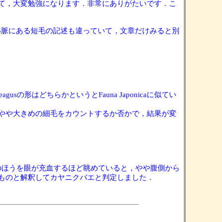
て，大変勉強になります．非常にありがたいです．こ
r4+5脈にある短毛の記述も違っていて，文章だけみると別
usの形はどちらかというとFauna Japonicaに似てい
やや大きめの細毛をカウントするか否かで，結果が変
実物のほうを眼が充血するほど眺めていると，やや腹側から
ものと解釈してカヤニクバエと判定しました．