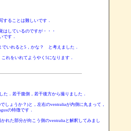
写することは難しいです．
覚はしているのですが・・・
いです．
のまでいれると5，かな？ と考えました．
り，これをいれてようやく5になります．
みました．若干腹側，若干後方から撮りました．
でしょうか？)と，左右のventraliaが内側に丸まって，
gusの特徴です．
かれた部分が向こう側のventraliaと解釈してみまし