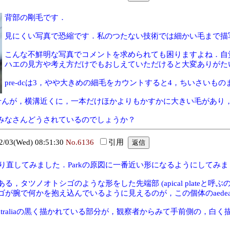
背部の剛毛です．
見にくい写真で恐縮です．私のつたない技術では細かい毛まで描
こんな不鮮明な写真でコメントを求められても困りますよね．自
ハエの見方や考え方だけでもおしえていただけると大変ありがた
pre-dcは3，やや大きめの細毛をカウントすると4，ちいさいも
できませんが，横溝近くに，一本だけほかよりもかすかに大きい毛があ
みなさんどうされているのでしょうか？
03(Wed) 08:51:30
No.6136
引用
sを撮り直してみました．Parkの原図に一番近い形になるようにして
る，タツノオトシゴのような形をした先端部 (apical plateと呼ぶの
ゴが腕で何かを抱え込んでいるように見えるのが，この個体のaedea
ventraliaの黒く描かれている部分が，観察者からみて手前側の，白く描