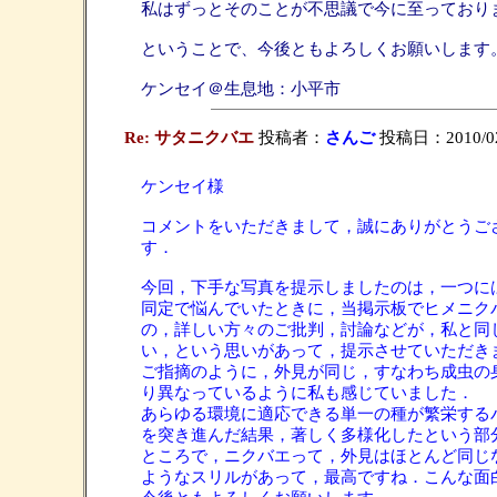
私はずっとそのことが不思議で今に至っており
ということで、今後ともよろしくお願いします
ケンセイ＠生息地：小平市
Re: サタニクバエ
投稿者：
さんご
投稿日：2010/02/0
ケンセイ様
コメントをいただきまして，誠にありがとうご
す．
今回，下手な写真を提示しましたのは，一つに
同定で悩んでいたときに，当掲示板でヒメニク
の，詳しい方々のご批判，討論などが，私と同
い，という思いがあって，提示させていただき
ご指摘のように，外見が同じ，すなわち成虫の
り異なっているように私も感じていました．
あらゆる環境に適応できる単一の種が繁栄する
を突き進んだ結果，著しく多様化したという部
ところで，ニクバエって，外見はほとんど同じ
ようなスリルがあって，最高ですね．こんな面