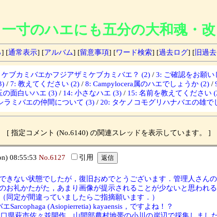
一寸のハエにも五分の大和魂・改
る
] [
通常表示
] [
アルバム
] [
留意事項
] [
ワード検索
] [
過去ログ
] [
旧過去
ザミケブカミバエかフジアザミケブカミバエ？ (2)
/
3: ご確認をお願いし
)
/
7: 教えてください (2)
/
8: Campylocera属のハエでしょうか (2)
/
埼玉の面白いハエ (3)
/
14: 小さなハエ (3)
/
15: 名前を教えてください (2
: シラミバエの仲間について (3)
/
20: タケノコモグリハナバエの雄でし
[ 指定コメント (No.6140) の関連スレッドを表示しています。 ]
) 08:55:53
No.6127
引用
できない状態でしたが，復旧おめでとうございます．管理人さんの
のお礼かたがた，あまり画像が提示されることが少ないと思われる
（同定が間違っていましたらご指摘願います．）
cophaga (Asiopierretia) kayaensis，ですよね！？
日，山口県萩市佐々並開作，山間部農村地帯の小川の岸辺で採集しまし