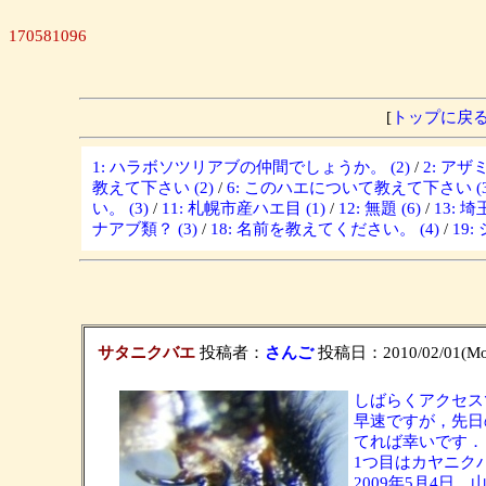
170581096
[
トップに戻
1: ハラボソツリアブの仲間でしょうか。 (2)
/
2: ア
教えて下さい (2)
/
6: このハエについて教えて下さい (3
い。 (3)
/
11: 札幌市産ハエ目 (1)
/
12: 無題 (6)
/
13: 
ナアブ類？ (3)
/
18: 名前を教えてください。 (4)
/
19
サタニクバエ
投稿者：
さんご
投稿日：2010/02/01(Mon
しばらくアクセス
早速ですが，先日
てれば幸いです．
1つ目はカヤニクバエSar
2009年5月4