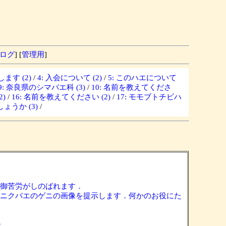
ログ
] [
管理用
]
ます (2)
/
4: 入会について (2)
/
5: このハエについて
9: 奈良県のシマバエ科 (3)
/
10: 名前を教えてくださ
)
/
16: 名前を教えてください (2)
/
17: モモブトチビハ
ょうか (3)
/
御苦労がしのばれます．
ニクバエのゲニの画像を提示します．何かのお役にた
た．