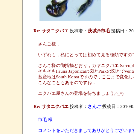
Re: サタニクバエ
投稿者：
茨城@市毛
投稿日：2010/
さんご様．
いずれも，私にとっては初めて見る種類ですの
さんご様の御指摘どおり，カヤニクバエ Sarcophaga (A
そもそもFauna Japonicaの図とParkの図とでven
基産地はSouth Koreaですので，ここまで変
こんなこともあるのですね．
ニクバエ屋さんの登場を待ちましょう;^_^)
Re: サタニクバエ
投稿者：
さんご
投稿日：2010/02/
市毛 様
コメントをいただきましてありがとうございま