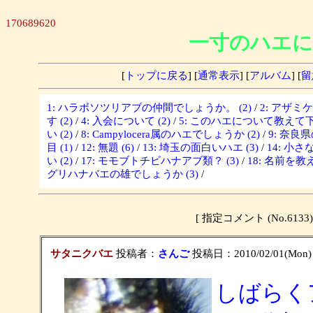
170689620
一寸のハエに
[
トップに戻る
] [
通常表示
] [
アルバム
] [
留
1: ハラボソツリアブの仲間でしょうか。 (2)
/
2: アザミ
す (2)
/
4: 入会について (2)
/
5: このハエについて教えて下さ
い (2)
/
8: Campylocera属のハエでしょうか (2)
/
9: 奈良
目 (1)
/
12: 無題 (6)
/
13: 埼玉の面白いハエ (3)
/
14: 小さな
い (2)
/
17: モモブトチビハナアブ類？ (3)
/
18: 名前を教
グリハナバエの雄でしょうか (3)
/
[ 指定コメント (No.6
サタニクバエ
投稿者：
さんご
投稿日：2010/02/01(Mon) 
しばらく