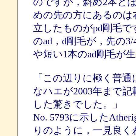
のですが，斜め2本と
めの先の方にあるのは
立したものがpd剛毛で
のad，d剛毛が，先の3
や短い1本のad剛毛が
「この辺りに極く普通
なハエが2003年まで
した驚きでした。」
No. 5793に示したAt
りのように，一見良く