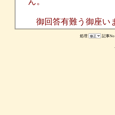
ん。
御回答有難う御座い
処理
記事N