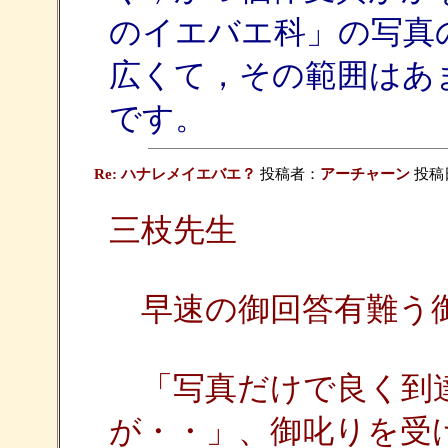
のイエバエ科」の写真
広くて，その範囲はあ
です。
Re: ハナレメイエバエ？
投稿者：
アーチャーン
投稿日：
三枝先生
早速の御回答有難う
「写真だけで良く到
が・・」、御叱りを受