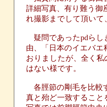
詳細写真、有り難う御
れ撮影までして頂いて
疑問であったpdらし
由、「日本のイエバエ
おりましたが、全く私
はない様です。
各脛節の剛毛を比較す
真と殆ど一致すること