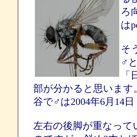
ろ
は
そ
♂
「
部が分かると思います
谷で♂は2004年6月14
左右の後脚が重なって