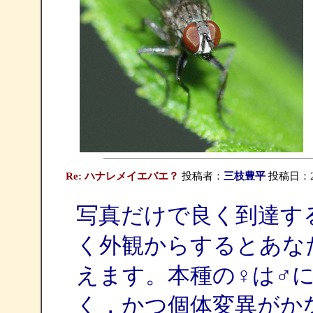
Re: ハナレメイエバエ？
投稿者：
三枝豊平
投稿日：2009
写真だけで良く到達す
く外観からするとあな
えます。本種の♀は♂
く，かつ個体変異がか