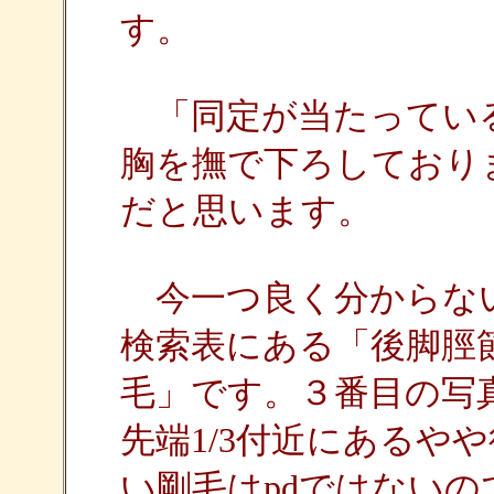
す。
「同定が当たってい
胸を撫で下ろしており
だと思います。
今一つ良く分からな
検索表にある「後脚脛節
毛」です。３番目の写真
先端1/3付近にあるや
い剛毛はpdではない