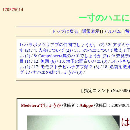
170575014
一寸のハエに
[
トップに戻る
] [
通常表示
] [
アルバム
] [
留
1: ハラボソツリアブの仲間でしょうか。 (2)
/
2: アザミ
す (2)
/
4: 入会について (2)
/
5: このハエについて教えて下さ
い (2)
/
8: Campylocera属のハエでしょうか (2)
/
9: 奈良
目 (1)
/
12: 無題 (6)
/
13: 埼玉の面白いハエ (3)
/
14: 小さな
い (2)
/
17: モモブトチビハナアブ類？ (3)
/
18: 名前を教
グリハナバエの雄でしょうか (3)
/
[ 指定コメント (No.5
Medeteraでしょうか
投稿者：
Adippe
投稿日：2009/06/14(