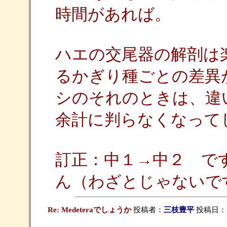
時間があれば。
ハエの交尾器の解剖は
るかぎり種ごとの差異
シのそれのときは、違
余計に判らなくなって
訂正：中１→中２ で
ん（わざとじゃないで
Re: Medeteraでしょうか
投稿者：
三枝豊平
投稿日：200