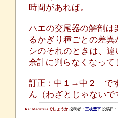
時間があれば。
ハエの交尾器の解剖は
るかぎり種ごとの差異
シのそれのときは、違
余計に判らなくなって
訂正：中１→中２ で
ん（わざとじゃないで
Re: Medeteraでしょうか
投稿者：
三枝豊平
投稿日：200