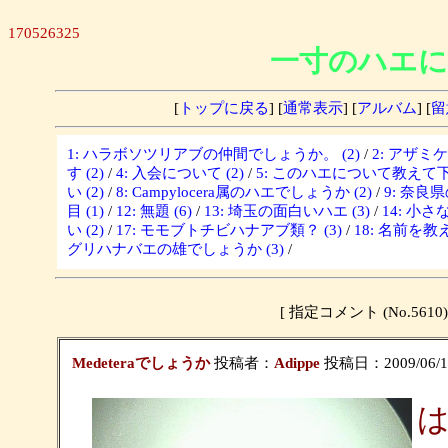
170526325
一寸のハエに
[
トップに戻る
] [
通常表示
] [
アルバム
] [
留
1: ハラボソツリアブの仲間でしょうか。 (2)
/
2: アザミ
す (2)
/
4: 入会について (2)
/
5: このハエについて教えて下さ
い (2)
/
8: Campylocera属のハエでしょうか (2)
/
9: 奈良
目 (1)
/
12: 無題 (6)
/
13: 埼玉の面白いハエ (3)
/
14: 小さな
い (2)
/
17: モモブトチビハナアブ類？ (3)
/
18: 名前を教
グリハナバエの雄でしょうか (3)
/
[ 指定コメント (No.5
Medeteraでしょうか
投稿者：
Adippe
投稿日：2009/06/14(