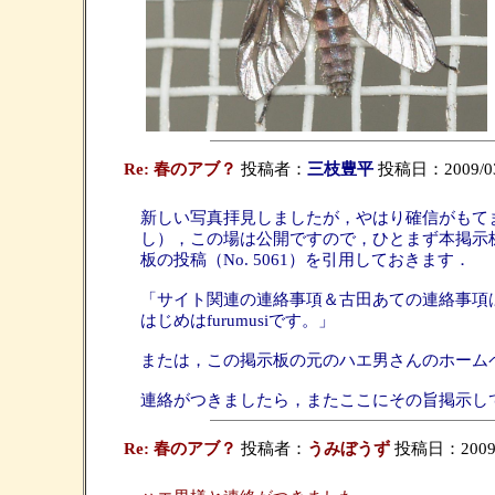
Re: 春のアブ？
投稿者：
三枝豊平
投稿日：2009/03/1
新しい写真拝見しましたが，やはり確信がもて
し），この場は公開ですので，ひとまず本掲示
板の投稿（No. 5061）を引用しておきます．
「サイト関連の連絡事項＆古田あての連絡事項はし
はじめはfurumusiです。」
または，この掲示板の元のハエ男さんのホームページ
連絡がつきましたら，またここにその旨掲示し
Re: 春のアブ？
投稿者：
うみぼうず
投稿日：2009/03