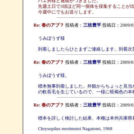
ハエ男様と連絡がつきました。
先週土日で3頭ほど同一個体を採集することが
今週中にでもお送りします。
Re: 春のアブ？
投稿者：
三枝豊平
投稿日：2009/03/1
うみぼうず様
到着しましたらひとまずご連絡します。到着次
Re: 春のアブ？
投稿者：
三枝豊平
投稿日：2009/03/2
うみぼうず様。
標本無事到着しました。外観からちょっと見当が付
の軟長毛を生じているので、一様に暗褐色の本
Re: 春のアブ？
投稿者：
三枝豊平
投稿日：2009/03/2
標本を詳しく検討した結果、本種は本州兵庫県養父郡
Chrysopilus morimotoi Nagatomi, 1968