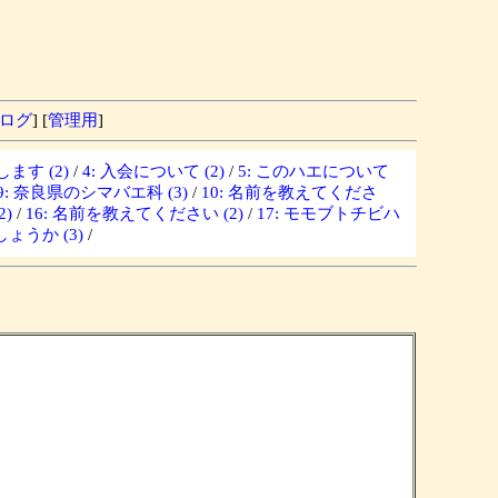
ログ
] [
管理用
]
ます (2)
/
4: 入会について (2)
/
5: このハエについて
9: 奈良県のシマバエ科 (3)
/
10: 名前を教えてくださ
)
/
16: 名前を教えてください (2)
/
17: モモブトチビハ
ょうか (3)
/
？