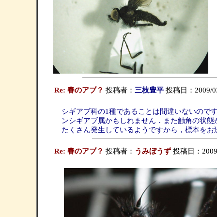
Re: 春のアブ？
投稿者：
三枝豊平
投稿日：2009/03/1
シギアブ科の1種であることは間違いないのですが，
ンシギアブ属かもしれません．また触角の状態が壊
たくさん発生しているようですから，標本をお
Re: 春のアブ？
投稿者：
うみぼうず
投稿日：2009/03