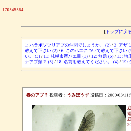
170545564
[
トップに戻
1: ハラボソツリアブの仲間でしょうか。 (2)
/
2: ア
教えて下さい (2)
/
6: このハエについて教えて下さい (3
い。 (3)
/
11: 札幌市産ハエ目 (1)
/
12: 無題 (6)
/
13: 
ナアブ類？ (3)
/
18: 名前を教えてください。 (4)
/
19
春のアブ？
投稿者：
うみぼうず
投稿日：2009/03/11(We
2