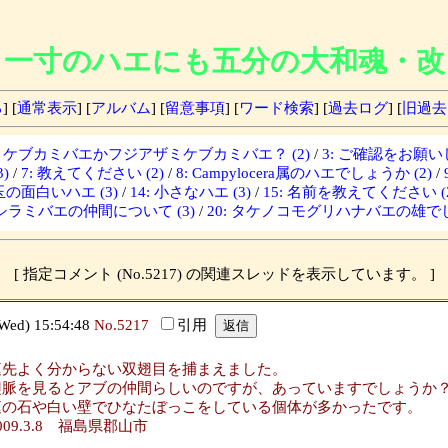
一寸のハエにも五分の大和魂・改
る
] [
通常表示
] [
アルバム
] [
留意事項
] [
ワード検索
] [
過去ログ
] [
旧過去
ザミケブカミバエかフジアザミケブカミバエ？ (2)
/
3: ご確認をお願いし
)
/
7: 教えてください (2)
/
8: Campylocera属のハエでしょうか (2)
/
埼玉の面白いハエ (3)
/
14: 小さなハエ (3)
/
15: 名前を教えてください (2
: シラミバエの仲間について (3)
/
20: タケノコモグリハナバエの雄でし
[ 指定コメント (No.5217) の関連スレッドを表示しています。 ]
d) 15:54:48
No.5217
引用
庭先よく分からない双翅目を捕まえました。
翅脈を見るとアブの仲間らしいのですが、あっていますでしょうか
庭の石や白い壁でひなたぼっこをしている個体が多かったです。
009.3.8 福島県郡山市