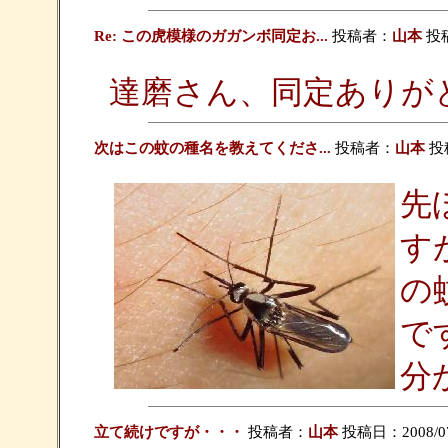
Re: この虎模様のガガンボ同定お...
投稿者：
山本
投稿日
達磨さん、同定ありが
次はこの蚊の種名を教えてくださ...
投稿者：
山本
投稿
先
す
の
で
分
立て続けですが・・・
投稿者：
山本
投稿日：2008/07/0