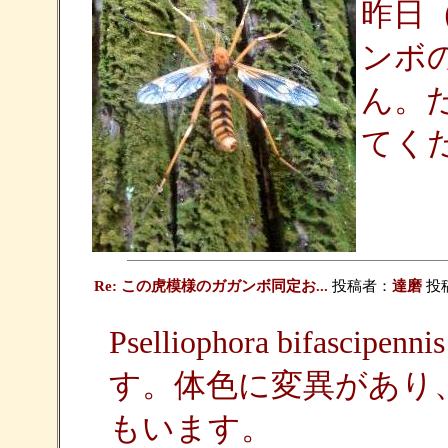
昨日
ンボ
ん。
てく
Re: この虎模様のガガンボ同定お...
投稿者：
達磨
投稿
Pselliophora bifa
す。体色に変異があり
もいます。