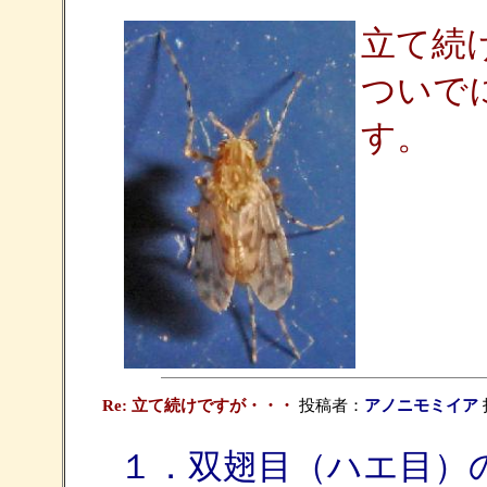
立て続
ついで
す。
Re: 立て続けですが・・・
投稿者：
アノニモミイア
投
１．双翅目（ハエ目）