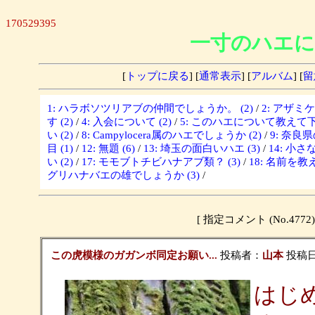
170529395
一寸のハエに
[
トップに戻る
] [
通常表示
] [
アルバム
] [
留
1: ハラボソツリアブの仲間でしょうか。 (2)
/
2: アザミ
す (2)
/
4: 入会について (2)
/
5: このハエについて教えて下さ
い (2)
/
8: Campylocera属のハエでしょうか (2)
/
9: 奈良
目 (1)
/
12: 無題 (6)
/
13: 埼玉の面白いハエ (3)
/
14: 小さな
い (2)
/
17: モモブトチビハナアブ類？ (3)
/
18: 名前を教
グリハナバエの雄でしょうか (3)
/
[ 指定コメント (No.4
この虎模様のガガンボ同定お願い...
投稿者：
山本
投稿日：2
はじ