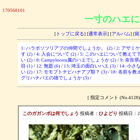
170568101
一寸のハエに
[
トップに戻る
] [
通常表示
] [
アルバム
] [
留
1: ハラボソツリアブの仲間でしょうか。 (2)
/
2: アザミ
す (2)
/
4: 入会について (2)
/
5: このハエについて教えて下さ
い (2)
/
8: Campylocera属のハエでしょうか (2)
/
9: 奈良
目 (1)
/
12: 無題 (6)
/
13: 埼玉の面白いハエ (3)
/
14: 小さな
い (2)
/
17: モモブトチビハナアブ類？ (3)
/
18: 名前を教
グリハナバエの雄でしょうか (3)
/
[ 指定コメント (No.4
このガガンボは何でしょう
投稿者：
ひよどり
投稿日：2007