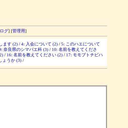
ログ
] [
管理用
]
ます (2)
/
4: 入会について (2)
/
5: このハエについて
9: 奈良県のシマバエ科 (3)
/
10: 名前を教えてくださ
)
/
16: 名前を教えてください (2)
/
17: モモブトチビハ
ょうか (3)
/