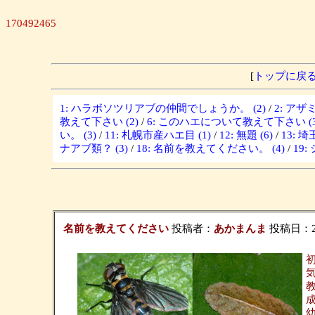
170492465
[
トップに戻
1: ハラボソツリアブの仲間でしょうか。 (2)
/
2: ア
教えて下さい (2)
/
6: このハエについて教えて下さい (3
い。 (3)
/
11: 札幌市産ハエ目 (1)
/
12: 無題 (6)
/
13: 
ナアブ類？ (3)
/
18: 名前を教えてください。 (4)
/
19
名前を教えてください
投稿者：
あかまんま
投稿日：2006
成
幼