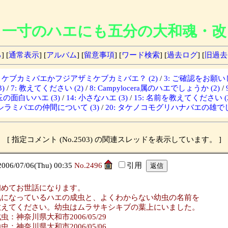
一寸のハエにも五分の大和魂・改
る
] [
通常表示
] [
アルバム
] [
留意事項
] [
ワード検索
] [
過去ログ
] [
旧過去
ザミケブカミバエかフジアザミケブカミバエ？ (2)
/
3: ご確認をお願いし
)
/
7: 教えてください (2)
/
8: Campylocera属のハエでしょうか (2)
/
埼玉の面白いハエ (3)
/
14: 小さなハエ (3)
/
15: 名前を教えてください (2
: シラミバエの仲間について (3)
/
20: タケノコモグリハナバエの雄でし
[ 指定コメント (No.2503) の関連スレッドを表示しています。 ]
/07/06(Thu) 00:35
No.2496
引用
初めてお世話になります。
気になっているハエの成虫と、よくわからない幼虫の名前を
教えてください。幼虫はムラサキシキブの葉上にいました。
虫：神奈川県大和市2006/05/29
虫：神奈川県大和市2006/05/06