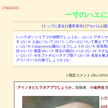
170636315
一寸のハエに
[
トップに戻る
] [
通常表示
] [
アルバム
] [
留
1: ハラボソツリアブの仲間でしょうか。 (2)
/
2: アザミ
す (2)
/
4: 入会について (2)
/
5: このハエについて教えて下さ
い (2)
/
8: Campylocera属のハエでしょうか (2)
/
9: 奈良
目 (1)
/
12: 無題 (6)
/
13: 埼玉の面白いハエ (3)
/
14: 小さな
い (2)
/
17: モモブトチビハナアブ類？ (3)
/
18: 名前を教
グリハナバエの雄でしょうか (3)
/
[ 指定コメント (No.12
アイノオビヒラタアブでしょうか...
投稿者：
小金井虫
投
お世
相模