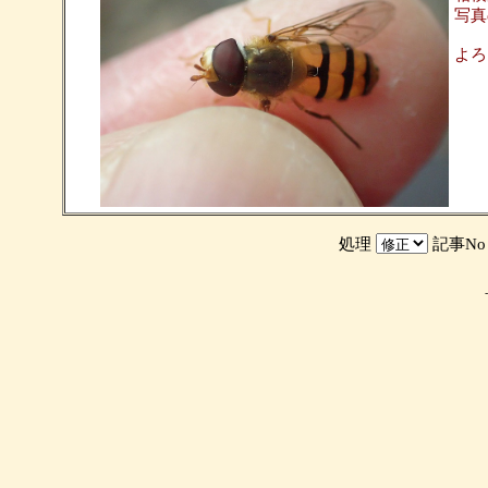
写真
よろ
処理
記事N