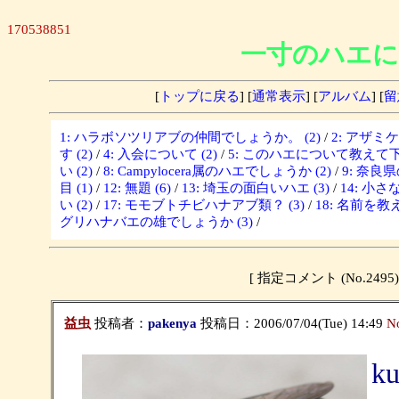
170538851
一寸のハエに
[
トップに戻る
] [
通常表示
] [
アルバム
] [
留
1: ハラボソツリアブの仲間でしょうか。 (2)
/
2: アザミ
す (2)
/
4: 入会について (2)
/
5: このハエについて教えて下さ
い (2)
/
8: Campylocera属のハエでしょうか (2)
/
9: 奈良
目 (1)
/
12: 無題 (6)
/
13: 埼玉の面白いハエ (3)
/
14: 小さな
い (2)
/
17: モモブトチビハナアブ類？ (3)
/
18: 名前を教
グリハナバエの雄でしょうか (3)
/
[ 指定コメント (No.2
益虫
投稿者：
pakenya
投稿日：2006/07/04(Tue) 14:49
N
k