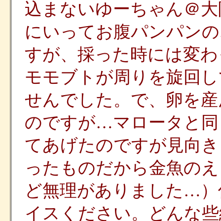
込まないゆーちゃん＠大
にいってお腹パンパンの
すが、採った時には変わ
モモブトが周りを旋回し
せんでした。で、卵を産
のですが…マロータと同
てあげたのですが見向き
ったものだから金魚のえ
ど無理がありました…）
イスください。どんな些