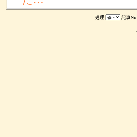
処理
記事N