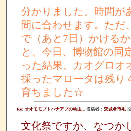
分かりました。時間が
間に合わせます。ただ
で（あと7日）かける
と、今日、博物館の同
った結果、カオグロオ
採ったマロータは残り
育ちました☆
Re: オオモモブトハナアブの幼虫...
投稿者：
茨城＠市毛
投稿
文化祭ですか、なつかしい