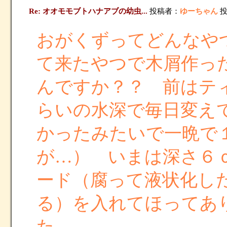
Re: オオモモブトハナアブの幼虫...
投稿者：
ゆーちゃん
投稿
おがくずってどんなや
て来たやつで木屑作っ
んですか？？ 前はテ
らいの水深で毎日変え
かったみたいで一晩で
が…） いまは深さ６
ード（腐って液状化し
る）を入れてほってあ
た…