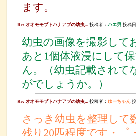
ます。
Re: オオモモブトハナアブの幼虫...
投稿者：
ハエ男
投稿日：2
幼虫の画像を撮影して
あと1個体液浸にして
ん。（幼虫記載されて
がでしょうか。）
Re: オオモモブトハナアブの幼虫...
投稿者：
ゆーちゃん
投稿
さっき幼虫を整理して
残り20匹程度です・゜・