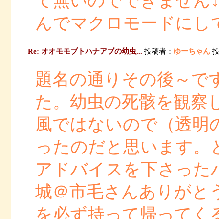
て無いのでできません↓
んでマクロモードにし
Re: オオモモブトハナアブの幼虫...
投稿者：
ゆーちゃん
投稿
題名の通りその後～で
た。幼虫の死骸を観察
風ではないので（透明
ったのだと思います。
アドバイスを下さった
城＠市毛さんありがと
を必ず持って帰ってく