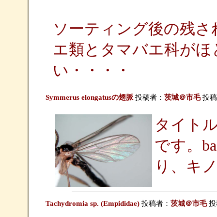
ソーティング後の残さ
エ類とタマバエ科がほ
い・・・・
Symmerus elongatusの翅脈
投稿者：
茨城＠市毛
投稿日：
タイトルどお
です。bas
り、キ
Tachydromia sp. (Empididae)
投稿者：
茨城＠市毛
投稿