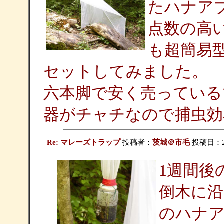
たハナア
点数の高
も超簡易
セットしてみました。
六本脚で安く売っている
器がチャチなので捕虫効
Re: マレーズトラップ
投稿者：
茨城＠市毛
投稿日：2005
1週間後
倒木に沿
のハナ