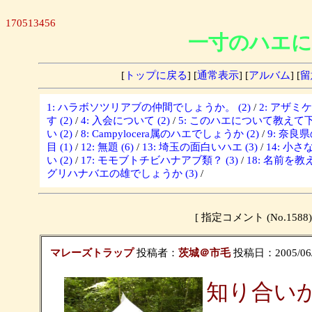
170513456
一寸のハエに
[
トップに戻る
] [
通常表示
] [
アルバム
] [
留
1: ハラボソツリアブの仲間でしょうか。 (2)
/
2: アザミ
す (2)
/
4: 入会について (2)
/
5: このハエについて教えて下さ
い (2)
/
8: Campylocera属のハエでしょうか (2)
/
9: 奈良
目 (1)
/
12: 無題 (6)
/
13: 埼玉の面白いハエ (3)
/
14: 小さな
い (2)
/
17: モモブトチビハナアブ類？ (3)
/
18: 名前を教
グリハナバエの雄でしょうか (3)
/
[ 指定コメント (No.1
マレーズトラップ
投稿者：
茨城＠市毛
投稿日：2005/06/2
知り合い