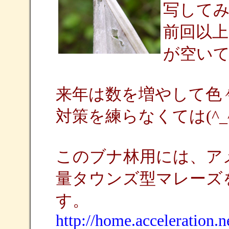
写して
前回以
が空い
来年は数を増やして色
対策を練らなくては(^_^
このブナ林用には、ア
量タウンズ型マレーズ
す。
http://home.acceleration.