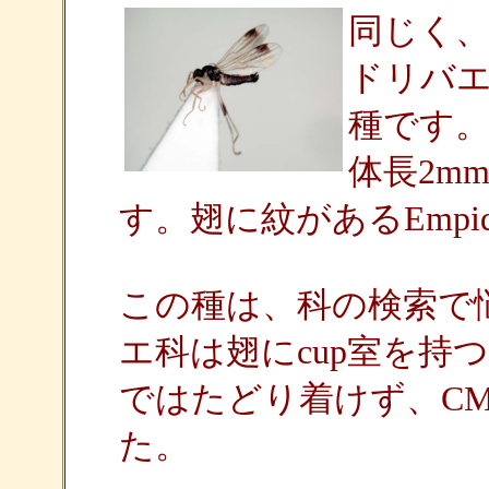
同じく
ドリバエ科E
種です
体長2m
す。翅に紋があるEmpi
この種は、科の検索で
エ科は翅にcup室を持
ではたどり着けず、C
た。