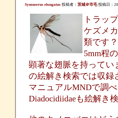
Symmerus elongatus
投稿者：
茨城＠市毛
投稿日：2005/
トラップの
ケズメカ科の
類です？
5mm程
顕著な翅脈を持ってい
の絵解き検索では収録
マニュアルMNDで調
Diadocidiidaeも