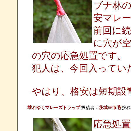
ブナ林
安マレ
前回に
に穴が
の穴の応急処置です。
犯人は、今回入ってい
やはり、格安は短期設
壊れゆくマレーズトラップ
投稿者：
茨城＠市毛
投稿日：
応急処