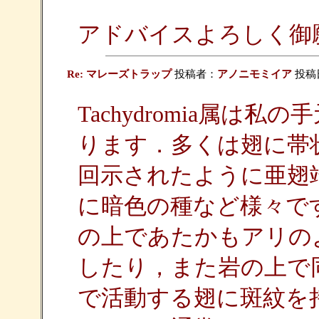
アドバイスよろしく御
Re: マレーズトラップ
投稿者：
アノニモミイア
投稿日：
Tachydromia属は
ります．多くは翅に帯
回示されたように亜翅
に暗色の種など様々で
の上であたかもアリの
したり，また岩の上で
で活動する翅に斑紋を